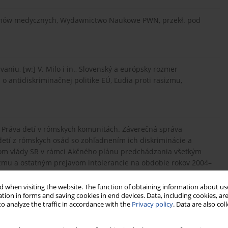
lemów medycznych, Wydawnictwo Naukowe PWN, przekł. pod
vaniu, [w:] V. Milo i in., Slovenský a európsky rozmer
 o antidiskriminačnej politike EÚ, Ľudia proti rasizmu,
., Práva detí v rómskych komunitách. Záverečná správa
detí z rómskych osád so zohľadnením ich diskriminácie a
om vlády SR v rámci Akčného plánu predchádzania všetkým
izmu a ostatným prejavom intolerancie na obdobie rokov 2004–
udské práva, Bratislava 2005.
 when visiting the website. The function of obtaining information about use
tion in forms and saving cookies in end devices. Data, including cookies, are
o analyze the traffic in accordance with the
Privacy policy
. Data are also co
ylúčených rómskych komunitách, Fundatción Secretariado
11.10. 2007].