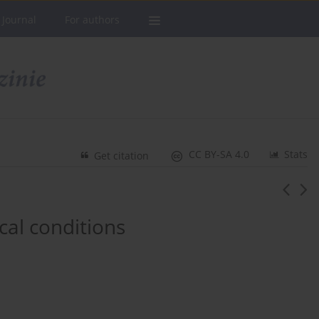
 Journal
For authors
CC BY-SA 4.0
Stats
Get citation
cal conditions