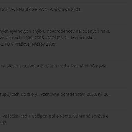
ydawnictwo Naukowe PWN, Warszawa 2001.
dených vývinových chýb u novorodencov narodených na II.
ve v rokoch 1999–2003, „MOLISA 2 – Medicínsko-
 FZ PU v Prešove, Prešov 2005.
na Slovensku, [w:] A.B. Mann (red.), Neznámi Rómovia,
tupujicich do školy, „Vzchovné poradenstvi” 2000, nr 20.
M. Vašečka (red.), Čačipen pal o Roma. Súhrnná správa o
002.