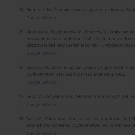
24.
Siemiński M., Środowiskowe zagrożenia zdrowia, W
Google Scholar
25.
Sinaiová A., Puschaurová M., Ondriová I., Výskyt vro
novorodeneckom oddelení FNsP J. A. Reimana v Prešo
ošetrovateľské listy Šariša” (zborník), 1, Wydawnictwo
Google Scholar
26.
Sivaková D., Antropologické výskumy Cigánov (Rómov) 
Wydawnictwo Ister Scence Press, Bratislava 1992.
Google Scholar
27.
Sekyt V., Zamyšleni nad zvláštnostmi romských děti vs
Google Scholar
28.
Šaško P., Zdrovotná situácia rómskej populácie, [w:] 
Rómoch na Slovesnku, Wydawnictwo IVO, Bratislava 2
Google Scholar