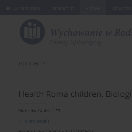
Current issue
Online first
Archive
About the
1/2016 vol. 13
Health Roma children. Biologi
1
Mirosław Zdulski
More details
Wychowanie w Rodzinie 2016;13(1):423-439