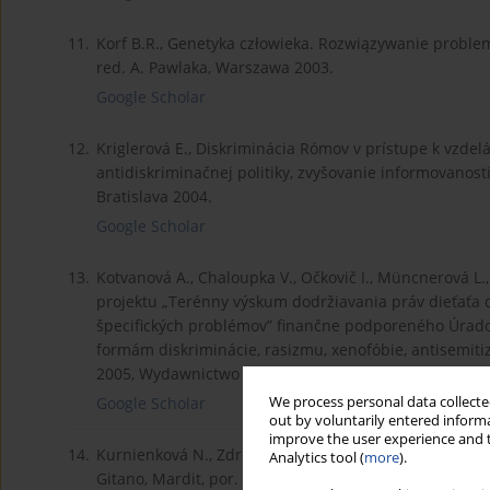
11.
Korf B.R., Genetyka człowieka. Rozwiązywanie prob
red. A. Pawlaka, Warszawa 2003.
Google Scholar
12.
Kriglerová E., Diskriminácia Rómov v prístupe k vzdelá
antidiskriminačnej politiky, zvyšovanie informovanosti
Bratislava 2004.
Google Scholar
13.
Kotvanová A., Chaloupka V., Očkovič I., Müncnerová L
projektu „Terénny výskum dodržiavania práv dieťaťa 
špecifických problémov” finančne podporeného Úrad
formám diskriminácie, rasizmu, xenofóbie, antisemit
2005, Wydawnictwo Slovenské národné stredisko pre ľ
We process personal data collected
Google Scholar
out by voluntarily entered informa
improve the user experience and t
14.
Kurnienková N., Zdrovotná starostlivosť v sociálne v
Analytics tool (
more
).
Gitano, Mardit, por. źródło: www.gitanos.org [dostęp: 