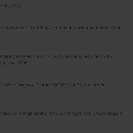
Praha 2004.
mskej populácie, [w:] Rómske etnikum v systéme multikultútnej
 detí v teste SON-R 2½-7, [w:] I. Sármany-Schuller (red.),
atislava 2007.
 kozła ofiarnego, „Diametros” 2012, nr 32, por. źródło:
chslerovho inteligenčneho testu u romskych deti, „Psychologia a