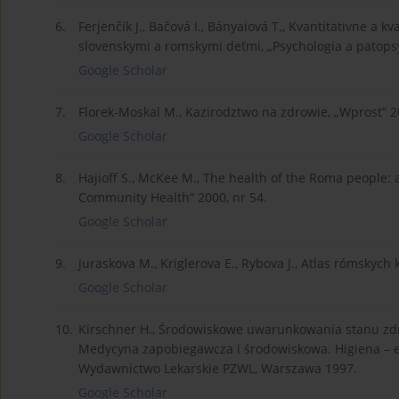
6.
Ferjenčík J., Bačová I., Bányaiová T., Kvantitativne a 
slovenskymi a romskymi deťmi, „Psychologia a patopsy
Google Scholar
7.
Florek-Moskal M., Kazirodztwo na zdrowie, „Wprost” 2
Google Scholar
8.
Hajioff S., McKee M., The health of the Roma people: 
Community Health” 2000, nr 54.
Google Scholar
9.
Juraskova M., Kriglerova E., Rybova J., Atlas rómskych 
Google Scholar
10.
Kirschner H., Środowiskowe uwarunkowania stanu zdrow
Medycyna zapobiegawcza i środowiskowa. Higiena – ek
Wydawnictwo Lekarskie PZWL, Warszawa 1997.
Google Scholar