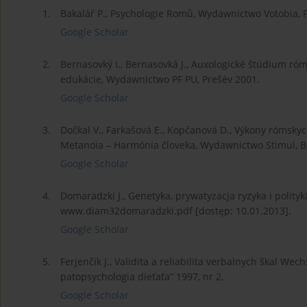
1.
Bakalář P., Psychologie Romů, Wydawnictwo Votobia, 
Google Scholar
2.
Bernasovký I., Bernasovká J., Auxologické štúdium ró
edukácie, Wydawnictwo PF PU, Prešév 2001.
Google Scholar
3.
Dočkal V., Farkašová E., Kopčanová D., Výkony rómskych
Metanoia – Harmónia človeka, Wydawnictwo Stimul, Br
Google Scholar
4.
Domaradzki J., Genetyka, prywatyzacja ryzyka i polityka
www.diam32domaradzki.pdf [dostęp: 10.01.2013].
Google Scholar
5.
Ferjenčík J., Validita a reliabilita verbalnych škal We
patopsychologia dieťaťa” 1997, nr 2.
Google Scholar