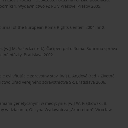
zborník) 1, Wydawnictwo FZ PU v Prešove, Prešov 2005.
 Journal of the European Roma Rights Center” 2004, nr 2.
a, [w:] M. Vašečka (red.), Čačipen pal o Roma. Súhrnná správa
jné otázky, Bratislava 2002.
e ovlivňujúcie zdravotny stav, [w:] L. Ánglová (red.), Životné
ctwo Úřad verejného zdravotnictva SR, Bratislava 2006.
niami genetycznymi w medycynie, [w:] W. Piątkowski, B.
cyny w działaniu, Oficyna Wydawnicza „Arboretum”, Wrocław