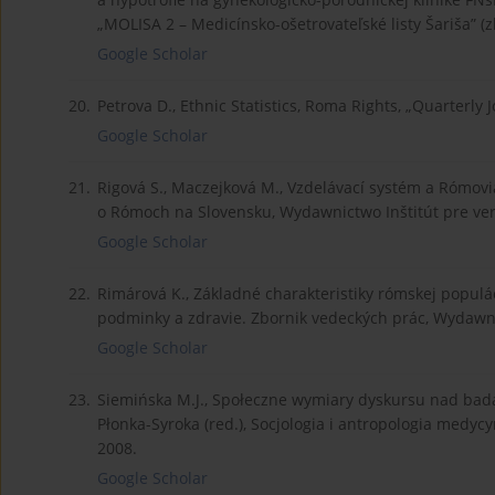
„MOLISA 2 – Medicínsko-ošetrovateľské listy Šariša” (
Google Scholar
20.
Petrova D., Ethnic Statistics, Roma Rights, „Quarterly
Google Scholar
21.
Rigová S., Maczejková M., Vzdelávací systém a Rómovi
o Rómoch na Slovensku, Wydawnictwo Inštitút pre vere
Google Scholar
22.
Rimárová K., Základné charakteristiky rómskej populáci
podminky a zdravie. Zbornik vedeckých prác, Wydawni
Google Scholar
23.
Siemińska M.J., Społeczne wymiary dyskursu nad bada
Płonka-Syroka (red.), Socjologia i antropologia medy
2008.
Google Scholar