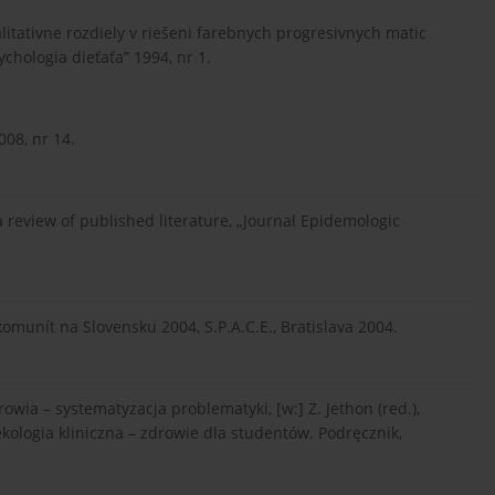
kvalitativne rozdiely v riešeni farebnych progresivnych matic
chologia dieťaťa” 1994, nr 1.
008, nr 14.
a review of published literature, „Journal Epidemologic
komunít na Slovensku 2004, S.P.A.C.E., Bratislava 2004.
ia – systematyzacja problematyki, [w:] Z. Jethon (red.),
ologia kliniczna – zdrowie dla studentów. Podręcznik,