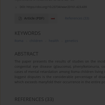
DOI:
https://doi.org/10.23734/wwr20161.423.439
Article
(PDF)
References
(33)
KEYWORDS
Roma
children
health
genetics
ABSTRACT
The paper presents the results of studies on the incide
congenital eye disease (glaucoma), phenylketonuria, c
cases of mental retardation among Roma children living 
biggest disputes is the considerable percentage of disabi
which exceeds manyfold their occurrence in the entire po
REFERENCES
(33)