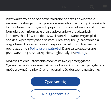
EN
PL
Przetwarzamy dane osobowe zbierane podczas odwiedzania
serwisu. Realizacja funkcji pozyskiwania informacji o użytkownikach
i ich zachowaniu odbywa się poprzez dobrowolnie wprowadzone w
formularzach informacje oraz zapisywanie w urządzeniach
końcowych plików cookies (tzw. ciasteczka). Dane, w tym pliki
cookies, wykorzystywane są w celu realizacji usług, zapewnienia
wygodnego korzystania ze strony oraz w celu monitorowania
ruchu zgodnie z
Polityką prywatności
. Dane są także zbierane i
2/2014 vol. 10
przetwarzane przez narzędzie Google Analytics (
więcej
).
Możesz zmienić ustawienia cookies w swojej przeglądarce.
Ograniczenie stosowania plików cookies w konfiguracji przeglądarki
może wpłynąć na niektóre funkcjonalności dostępne na stronie.
Być nastoletnim ojcem w
Zgadzam się
łódzkiej enklawie biedy.
Nie zgadzam się
Rodzicielstwo młodych
mężczyzn o niskim statusie