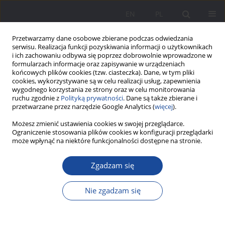
EN
PL
Przetwarzamy dane osobowe zbierane podczas odwiedzania
serwisu. Realizacja funkcji pozyskiwania informacji o użytkownikach
i ich zachowaniu odbywa się poprzez dobrowolnie wprowadzone w
formularzach informacje oraz zapisywanie w urządzeniach
końcowych plików cookies (tzw. ciasteczka). Dane, w tym pliki
cookies, wykorzystywane są w celu realizacji usług, zapewnienia
wygodnego korzystania ze strony oraz w celu monitorowania
ruchu zgodnie z
Polityką prywatności
. Dane są także zbierane i
„
Wychowanie w Rodzinie
” to
przetwarzane przez narzędzie Google Analytics (
więcej
).
czasopismo poświęcone
Możesz zmienić ustawienia cookies w swojej przeglądarce.
problematyce rodziny w ujęciu
Ograniczenie stosowania plików cookies w konfiguracji przeglądarki
historycznym i współczesnym.
może wpłynąć na niektóre funkcjonalności dostępne na stronie.
Publikowane są w nim oryginalne
artykuły autorów polskich i
Zgadzam się
zagranicznych, stanowiące głos w
humanistyczno-społecznym
Nie zgadzam się
dyskursie nad rodziną, będące
zarówno doniesieniami z badań, jak i
rozprawami teoretycznymi.
Zobacz więcej