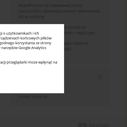
Wypełnianie roli zawodowej przez
nauczycieli z doświadczeniami odwrócenia
ról w rodzinie
Uwarunkowania poczucia szczęścia
małżeńskiego w opinii kobiet i mężczyzn
i o użytkownikach i ich
rządzeniach końcowych plików
wygodnego korzystania ze strony
Język domu rodzinnego jako rdzenna
z narzędzie Google Analytics
wartość kreująca tożsamość
międzykulturową
acji przeglądarki może wpłynąć na
Indeksy
Indeks słów kluczowych
Indeks autorów