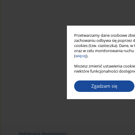
Przetwarzamy dane osobowe zbiera
zachowaniu odbywa się poprzez d
cookies (tzw. ciasteczka). Dane, w
oraz w celu monitorowania ruchu
(
więcej
).
Możesz zmienić ustawienia cookie
niektóre funkcjonalności dostępne
Zgadzam się
Deklaracja dostępności