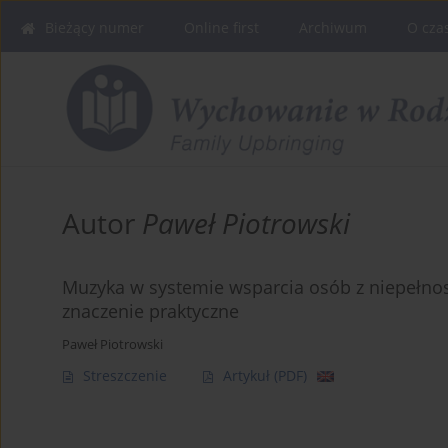
Bieżący numer
Online first
Archiwum
O cza
Autor
Paweł Piotrowski
Muzyka w systemie wsparcia osób z niepełnos
znaczenie praktyczne
Paweł Piotrowski
Streszczenie
Artykuł
(PDF)