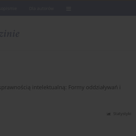
sopismie
Dla autorów
prawnością intelektualną: Formy oddziaływań i
Statystyki