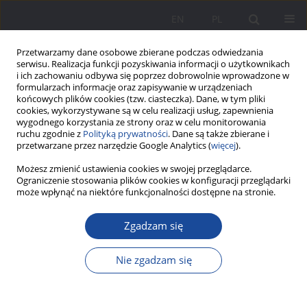
EN
PL
Przetwarzamy dane osobowe zbierane podczas odwiedzania
serwisu. Realizacja funkcji pozyskiwania informacji o użytkownikach
i ich zachowaniu odbywa się poprzez dobrowolnie wprowadzone w
formularzach informacje oraz zapisywanie w urządzeniach
końcowych plików cookies (tzw. ciasteczka). Dane, w tym pliki
cookies, wykorzystywane są w celu realizacji usług, zapewnienia
wygodnego korzystania ze strony oraz w celu monitorowania
ruchu zgodnie z
Polityką prywatności
. Dane są także zbierane i
Online first
przetwarzane przez narzędzie Google Analytics (
więcej
).
Możesz zmienić ustawienia cookies w swojej przeglądarce.
Ograniczenie stosowania plików cookies w konfiguracji przeglądarki
może wpłynąć na niektóre funkcjonalności dostępne na stronie.
Pomost między światem
Zgadzam się
szpitalnym a rodzinnym:
Nie zgadzam się
Doświadczenia matek
uczestniczących w