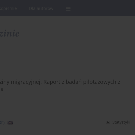
sopismie
Dla autorów
dziny migracyjnej. Raport z badań pilotażowych z
ia
DF)
Statystyki