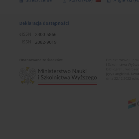
Streszczenie
Polski
(PDF)
Angielski
(P
Deklaracja dostępności
eISSN:
2300-5866
ISSN:
2082-9019
Finansowane ze środków:
Projekt rozwoju pra
i Szkolnictwa Wyższ
bibliografii, wdroż
język angielski. K
dnia 22.12.2022 roku