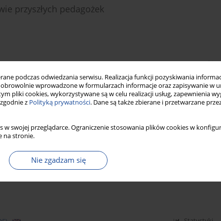
wie przyszłych pedagożek
Statystyki
ne podczas odwiedzania serwisu. Realizacja funkcji pozyskiwania informacj
obrowolnie wprowadzone w formularzach informacje oraz zapisywanie w u
 tym pliki cookies, wykorzystywane są w celu realizacji usług, zapewnienia 
 zgodnie z
Polityką prywatności
. Dane są także zbierane i przetwarzane prze
Statystyki
s w swojej przeglądarce. Ograniczenie stosowania plików cookies w konfigur
 na stronie.
ch na przykładzie rozwiązań Familienzentrum
Nie zgadzam się
Statystyki