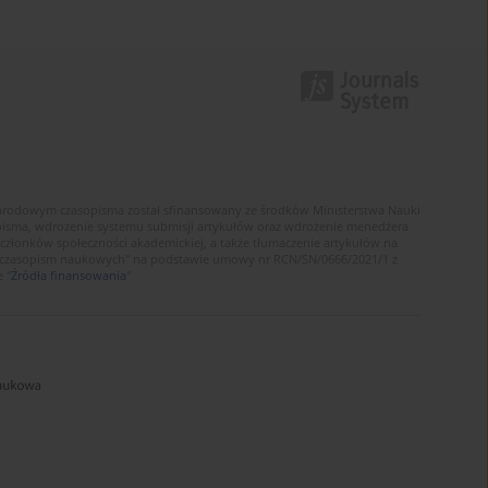
narodowym czasopisma został sfinansowany ze środków Ministerstwa Nauki
sopisma, wdrożenie systemu submisji artykułów oraz wdrożenie menedżera
złonków społeczności akademickiej, a także tłumaczenie artykułów na
 czasopism naukowych" na podstawie umowy nr RCN/SN/0666/2021/1 z
 "
Źródła finansowania
"