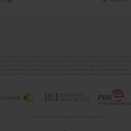
DF)
ktyk wydawniczych i edytorskich oraz ich wpływu na utrzymanie się w obiegu między
ego. Projekt obejmował następujące działania: modernizację strony internetowej cza
enie systemu antyplagiatowego, wprowadzenie automatycznego systemu informowania c
wota środków finansowych stanowiących pomoc przyznaną w ramach programu „Rozwój
 wyniosła 79 890, 96 zł. Szczegółowy opis realizowanych działań znajduje się w zakładce
© 2006-2026 Journal hosting platform by
Bentus