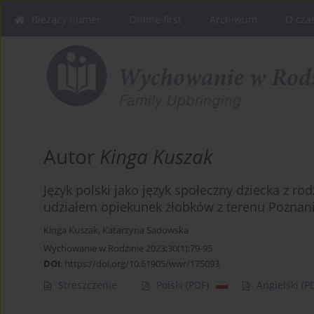
Bieżący numer
Online first
Archiwum
O cza
Autor
Kinga Kuszak
Język polski jako język społeczny dziecka z ro
udziałem opiekunek żłobków z terenu Poznan
Kinga Kuszak
,
Katarzyna Sadowska
Wychowanie w Rodzinie 2023;30(1):79-95
DOI
:
https://doi.org/10.61905/wwr/175093
Streszczenie
Polski
(PDF)
Angielski
(P