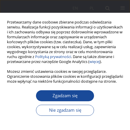
EN
PL
Przetwarzamy dane osobowe zbierane podczas odwiedzania
serwisu. Realizacja funkcji pozyskiwania informacji o użytkownikach
i ich zachowaniu odbywa się poprzez dobrowolnie wprowadzone w
formularzach informacje oraz zapisywanie w urządzeniach
końcowych plików cookies (tzw. ciasteczka). Dane, w tym pliki
cookies, wykorzystywane są w celu realizacji usług, zapewnienia
wygodnego korzystania ze strony oraz w celu monitorowania
ruchu zgodnie z
Polityką prywatności
. Dane są także zbierane i
Online first
przetwarzane przez narzędzie Google Analytics (
więcej
).
Możesz zmienić ustawienia cookies w swojej przeglądarce.
Ograniczenie stosowania plików cookies w konfiguracji przeglądarki
może wpłynąć na niektóre funkcjonalności dostępne na stronie.
Ukraińskie i polskie praktyki
Zgadzam się
wychowawcze
Nie zgadzam się
1,1
1
Kinga Kuszak
,
Valentyna Kushnir
Więcej