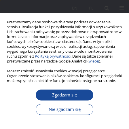
EN
PL
Przetwarzamy dane osobowe zbierane podczas odwiedzania
serwisu. Realizacja funkcji pozyskiwania informacji o użytkownikach
i ich zachowaniu odbywa się poprzez dobrowolnie wprowadzone w
formularzach informacje oraz zapisywanie w urządzeniach
końcowych plików cookies (tzw. ciasteczka). Dane, w tym pliki
cookies, wykorzystywane są w celu realizacji usług, zapewnienia
wygodnego korzystania ze strony oraz w celu monitorowania
ruchu zgodnie z
Polityką prywatności
. Dane są także zbierane i
2/2012 vol. 6
przetwarzane przez narzędzie Google Analytics (
więcej
).
Możesz zmienić ustawienia cookies w swojej przeglądarce.
Ograniczenie stosowania plików cookies w konfiguracji przeglądarki
może wpłynąć na niektóre funkcjonalności dostępne na stronie.
Relacyjny wymiar wychowania
Zgadzam się
w perspektywie związku między
Nie zgadzam się
jakością relacji małżeńskiej a
spostrzeganiem rzeczywistości