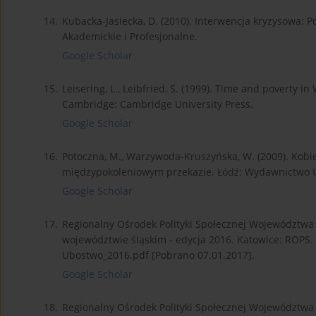
14.
Kubacka-Jasiecka, D. (2010). Interwencja kryzysowa
Akademickie i Profesjonalne.
Google Scholar
15.
Leisering, L., Leibfried, S. (1999). Time and poverty 
Cambridge: Cambridge University Press.
Google Scholar
16.
Potoczna, M., Warzywoda-Kruszyńska, W. (2009). Kobiet
międzypokoleniowym przekazie. Łódź: Wydawnictwo U
Google Scholar
17.
Regionalny Ośrodek Polityki Społecznej Województwa Ś
województwie śląskim - edycja 2016. Katowice: ROPS.
Ubostwo_2016.pdf [Pobrano 07.01.2017].
Google Scholar
18.
Regionalny Ośrodek Polityki Społecznej Województwa Ś