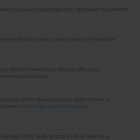
: Pomoc w kryzysach psychologicznych. Warszawa: Wydawnictwa
in Western Welfare States: United Germany in Perspective.
y z łódzkich enklaw biedy: Bieda w cyklu życia i
niwersytetu Łódzkiego.
ląskiego (2016). Skala, przyczyny i skutki ubóstwa w
 Pobrane z:
http://rops-katowice.pl/wp-con...
ląskiego (2020). Skala, przyczyny i skutki ubóstwa w