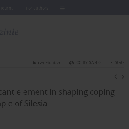
 Journal
For authors
CC BY-SA 4.0
Stats
Get citation
ficant element in shaping coping
ple of Silesia