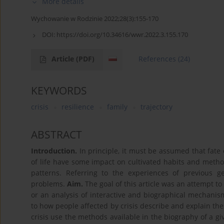
More details
Wychowanie w Rodzinie 2022;28(3):155-170
DOI:
https://doi.org/10.34616/wwr.2022.3.155.170
Article
(PDF)
References
(24)
KEYWORDS
crisis
resilience
family
trajectory
ABSTRACT
Introduction.
In principle, it must be assumed that fate 
of life have some impact on cultivated habits and meth
patterns. Referring to the experiences of previous ge
problems.
Aim.
The goal of this article was an attempt to
or an analysis of interactive and biographical mechanisms
to how people affected by crisis describe and explain th
crisis use the methods available in the biography of a gi