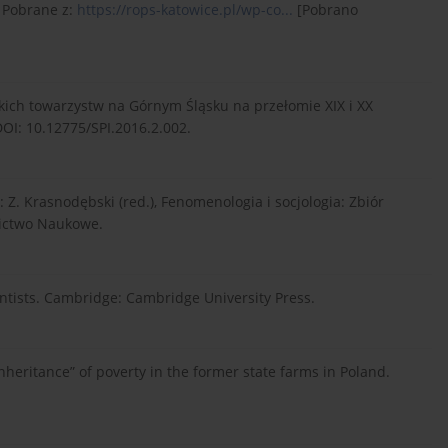
 Pobrane z:
https://rops-katowice.pl/wp-co...
[Pobrano
skich towarzystw na Górnym Śląsku na przełomie XIX i XX
 DOI: 10.12775/SPI.2016.2.002.
 Z. Krasnodębski (red.), Fenomenologia i socjologia: Zbiór
nictwo Naukowe.
cientists. Cambridge: Cambridge University Press.
inheritance” of poverty in the former state farms in Poland.