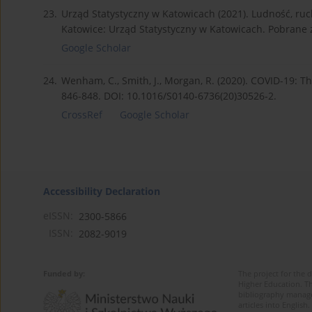
23.
Urząd Statystyczny w Katowicach (2021). Ludność, ru
Katowice: Urząd Statystyczny w Katowicach. Pobrane 
Google Scholar
24.
Wenham, C., Smith, J., Morgan, R. (2020). COVID-19: T
846-848. DOI: 10.1016/S0140-6736(20)30526-2.
CrossRef
Google Scholar
Accessibility Declaration
eISSN:
2300-5866
ISSN:
2082-9019
Funded by:
The project for the 
Higher Education. Th
bibliography manage
articles into Englis