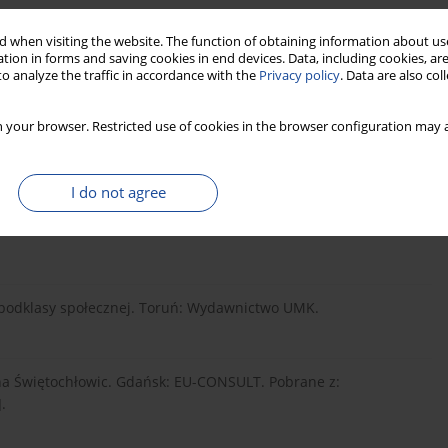
rstw domowych w 2009 r. Warszawa: Główny Urząd
..
[Pobrano 17.11.2023].
 when visiting the website. The function of obtaining information about use
tion in forms and saving cookies in end devices. Data, including cookies, are
o analyze the traffic in accordance with the
Privacy policy
. Data are also co
 biedy: Od epizodu do "underclass". Łódź: Wydawnictwo
 your browser. Restricted use of cookies in the browser configuration may a
I do not agree
iek w sytuacji stresu: Problemy teoretyczne i metodologiczne.
ry podklasy społecznej. Toruń: Wydawnictwo UMK.
czna Świętochłowic. Gdańsk: EU-CONSULT. Pobrane z:
.