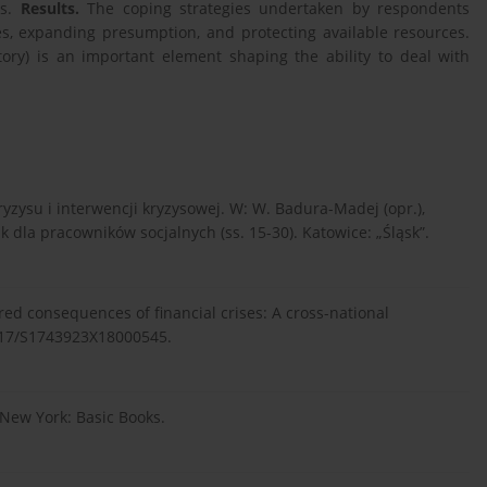
is.
Results.
The coping strategies undertaken by respondents
es, expanding presumption, and protecting available resources.
tory) is an important element shaping the ability to deal with
yzysu i interwencji kryzysowej. W: W. Badura-Madej (opr.),
 dla pracowników socjalnych (ss. 15-30). Katowice: „Śląsk”.
red consequences of financial crises: A cross-national
.1017/S1743923X18000545.
. New York: Basic Books.