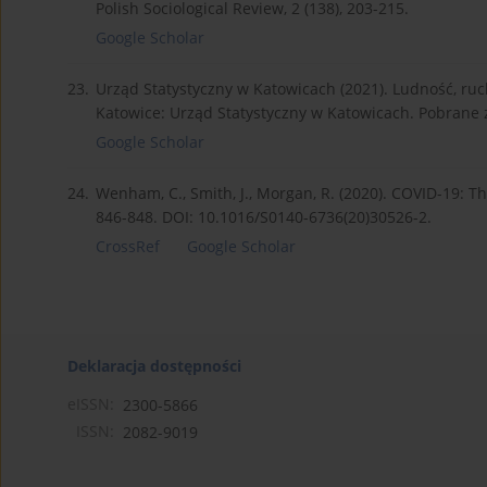
Polish Sociological Review, 2 (138), 203-215.
Google Scholar
23.
Urząd Statystyczny w Katowicach (2021). Ludność, ru
Katowice: Urząd Statystyczny w Katowicach. Pobrane 
Google Scholar
24.
Wenham, C., Smith, J., Morgan, R. (2020). COVID-19: T
846-848. DOI: 10.1016/S0140-6736(20)30526-2.
CrossRef
Google Scholar
Deklaracja dostępności
eISSN:
2300-5866
ISSN:
2082-9019