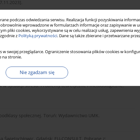
7.11.2023].
ne podczas odwiedzania serwisu. Realizacja funkcji pozyskiwania informacj
rstw domowych w 2009 r. Warszawa: Główny Urząd
obrowolnie wprowadzone w formularzach informacje oraz zapisywanie w u
 tym pliki cookies, wykorzystywane są w celu realizacji usług, zapewnienia 
..
[Pobrano 17.11.2023].
 zgodnie z
Polityką prywatności
. Dane są także zbierane i przetwarzane prze
s w swojej przeglądarce. Ograniczenie stosowania plików cookies w konfigur
 biedy: Od epizodu do "underclass". Łódź: Wydawnictwo
 na stronie.
Nie zgadzam się
iek w sytuacji stresu: Problemy teoretyczne i metodologiczne.
ry podklasy społecznej. Toruń: Wydawnictwo UMK.
czna Świętochłowic. Gdańsk: EU-CONSULT. Pobrane z: