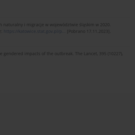
ch naturalny i migracje w województwie śląskim w 2020.
z:
https://katowice.stat.gov.pl/p...
[Pobrano 17.11.2023].
he gendered impacts of the outbreak. The Lancet, 395 (10227),