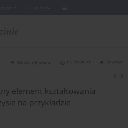
sopismie
Dla autorów
CC BY-SA 4.0
Statystyki
Pobierz cytowanie
otny element kształtowania
zysie na przykładzie