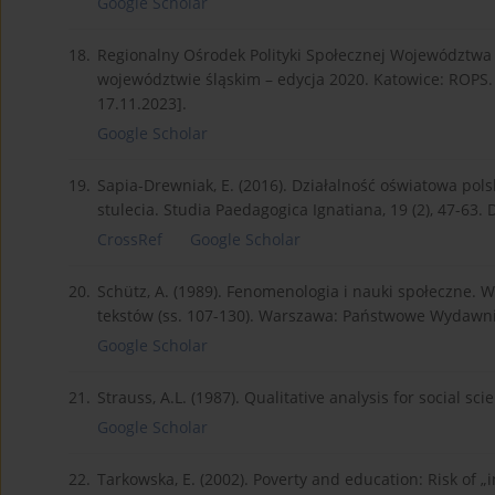
Google Scholar
18.
Regionalny Ośrodek Polityki Społecznej Województwa Ś
województwie śląskim – edycja 2020. Katowice: ROPS.
17.11.2023].
Google Scholar
19.
Sapia-Drewniak, E. (2016). Działalność oświatowa pol
stulecia. Studia Paedagogica Ignatiana, 19 (2), 47-63.
CrossRef
Google Scholar
20.
Schütz, A. (1989). Fenomenologia i nauki społeczne. W:
tekstów (ss. 107-130). Warszawa: Państwowe Wydaw
Google Scholar
21.
Strauss, A.L. (1987). Qualitative analysis for social s
Google Scholar
22.
Tarkowska, E. (2002). Poverty and education: Risk of „