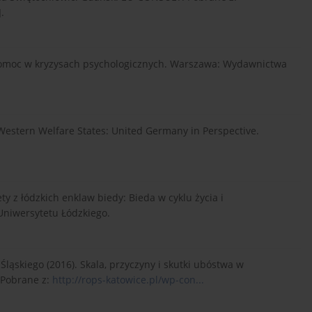
.
: Pomoc w kryzysach psychologicznych. Warszawa: Wydawnictwa
in Western Welfare States: United Germany in Perspective.
y z łódzkich enklaw biedy: Bieda w cyklu życia i
niwersytetu Łódzkiego.
ląskiego (2016). Skala, przyczyny i skutki ubóstwa w
 Pobrane z:
http://rops-katowice.pl/wp-con...