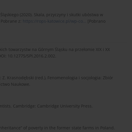
ląskiego (2020). Skala, przyczyny i skutki ubóstwa w
 Pobrane z:
https://rops-katowice.pl/wp-co...
[Pobrano
skich towarzystw na Górnym Śląsku na przełomie XIX i XX
 DOI: 10.12775/SPI.2016.2.002.
 Z. Krasnodębski (red.), Fenomenologia i socjologia: Zbiór
nictwo Naukowe.
cientists. Cambridge: Cambridge University Press.
inheritance” of poverty in the former state farms in Poland.