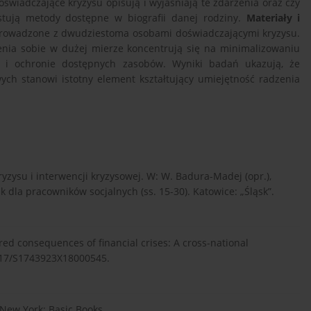
świadczające kryzysu opisują i wyjaśniają te zdarzenia oraz czy
stują metody dostępne w biografii danej rodziny.
Materiały i
owadzone z dwudziestoma osobami doświadczającymi kryzysu.
ia sobie w dużej mierze koncentrują się na minimalizowaniu
ji i ochronie dostępnych zasobów. Wyniki badań ukazują, że
wych stanowi istotny element kształtujący umiejętność radzenia
yzysu i interwencji kryzysowej. W: W. Badura-Madej (opr.),
 dla pracowników socjalnych (ss. 15-30). Katowice: „Śląsk”.
red consequences of financial crises: A cross-national
.1017/S1743923X18000545.
. New York: Basic Books.