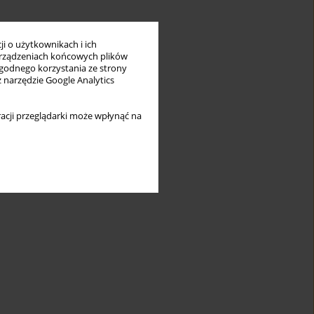
i o użytkownikach i ich
rządzeniach końcowych plików
wygodnego korzystania ze strony
z narzędzie Google Analytics
acji przeglądarki może wpłynąć na