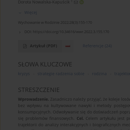
1
Dorota Nowalska-Kapuścik
Więcej
Wychowanie w Rodzinie 2022;28(3):155-170
DOI:
https://doi.org/10.34616/wwr.2022.3.155.170
Artykuł
(PDF)
Referencje
(24)
SŁOWA KLUCZOWE
kryzys
strategie radzenia sobie
rodzina
trajekto
STRESZCZENIE
Wprowadzenie.
Zasadniczo należy przyjąć, że koleje losó
bez wpływu na kultywowane nawyki i metody postępow
konsumpcyjnych. Odwoływanie się do doświadczeń poprze
się problemów finansowych.
Cel.
Celem artykułu jest pr
trajektorii do analizy interakcyjnych i biograficznych