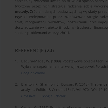
szczególny zwrócono uwagę na to, w jaki sposób osoby do
tworzone przez nich strategie radzenia sobie wykorzy
metody.
Źródłem danych badawczych są wywiady przepr
Wyniki.
Podejmowane przez rozmówców strategie radzen
strat, reorganizacji wydatków, poszerzaniu presumpc
doświadczanie (w trajektorii rodziny) trudności finanso
sobie z problemami w przyszłości.
REFERENCJE
(24)
1.
Badura-Madej, W. (1999). Podstawowe pojęcia teorii kr
Wybrane zagadnienia interwencji kryzysowej: Poradnik
Google Scholar
2.
Blanton, R., Shannon, B., Dursun, P. (2018). The gende
analysis. Politics & Gender, 15 (4), 941-970. DOI: 10
CrossRef
Google Scholar
3.
Caplan, G. (1964). Principles of preventive psychiatry