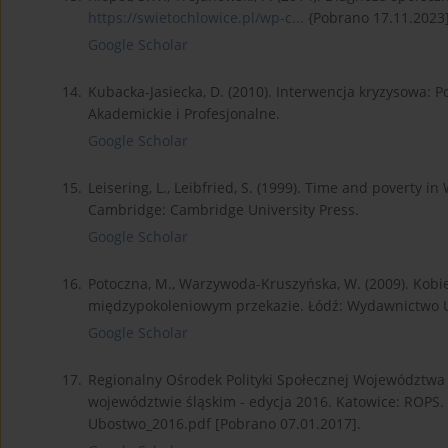
https://swietochlowice.pl/wp-c...
{Pobrano 17.11.2023]
Google Scholar
14.
Kubacka-Jasiecka, D. (2010). Interwencja kryzysowa
Akademickie i Profesjonalne.
Google Scholar
15.
Leisering, L., Leibfried, S. (1999). Time and poverty 
Cambridge: Cambridge University Press.
Google Scholar
16.
Potoczna, M., Warzywoda-Kruszyńska, W. (2009). Kobiet
międzypokoleniowym przekazie. Łódź: Wydawnictwo U
Google Scholar
17.
Regionalny Ośrodek Polityki Społecznej Województwa Ś
województwie śląskim - edycja 2016. Katowice: ROPS.
Ubostwo_2016.pdf [Pobrano 07.01.2017].