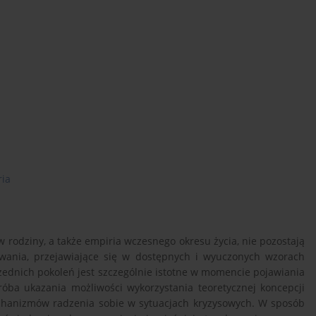
ria
w rodziny, a także empiria wczesnego okresu życia, nie pozostają
ania, przejawiające się w dostępnych i wyuczonych wzorach
dnich pokoleń jest szczególnie istotne w momencie pojawiania
óba ukazania możliwości wykorzystania teoretycznej koncepcji
 mechanizmów radzenia sobie w sytuacjach kryzysowych. W sposób