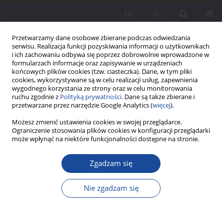
EN
PL
Przetwarzamy dane osobowe zbierane podczas odwiedzania
serwisu. Realizacja funkcji pozyskiwania informacji o użytkownikach
i ich zachowaniu odbywa się poprzez dobrowolnie wprowadzone w
formularzach informacje oraz zapisywanie w urządzeniach
końcowych plików cookies (tzw. ciasteczka). Dane, w tym pliki
cookies, wykorzystywane są w celu realizacji usług, zapewnienia
wygodnego korzystania ze strony oraz w celu monitorowania
ruchu zgodnie z
Polityką prywatności
. Dane są także zbierane i
1/2018 vol. 17
przetwarzane przez narzędzie Google Analytics (
więcej
).
Możesz zmienić ustawienia cookies w swojej przeglądarce.
Ograniczenie stosowania plików cookies w konfiguracji przeglądarki
może wpłynąć na niektóre funkcjonalności dostępne na stronie.
Likwidowanie wydawnictw i
Zgadzam się
prasy katolickiej w Polsce w
Nie zgadzam się
drugiej połowie lat
czterdziestych XX wieku