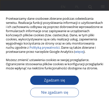
EN
PL
Przetwarzamy dane osobowe zbierane podczas odwiedzania
serwisu. Realizacja funkcji pozyskiwania informacji o użytkownikach
i ich zachowaniu odbywa się poprzez dobrowolnie wprowadzone w
formularzach informacje oraz zapisywanie w urządzeniach
końcowych plików cookies (tzw. ciasteczka). Dane, w tym pliki
cookies, wykorzystywane są w celu realizacji usług, zapewnienia
wygodnego korzystania ze strony oraz w celu monitorowania
ruchu zgodnie z
Polityką prywatności
. Dane są także zbierane i
4/2011 vol. 4
przetwarzane przez narzędzie Google Analytics (
więcej
).
Możesz zmienić ustawienia cookies w swojej przeglądarce.
Ograniczenie stosowania plików cookies w konfiguracji przeglądarki
może wpłynąć na niektóre funkcjonalności dostępne na stronie.
Poradnictwo rodzinne jako
Zgadzam się
pomoc w rozwiązywaniu
Nie zgadzam się
życiowych problemów rodziny
1
Urszula Gałęska