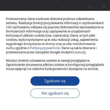
EN
PL
Przetwarzamy dane osobowe zbierane podczas odwiedzania
serwisu. Realizacja funkcji pozyskiwania informacji o użytkownikach
i ich zachowaniu odbywa się poprzez dobrowolnie wprowadzone w
formularzach informacje oraz zapisywanie w urządzeniach
końcowych plików cookies (tzw. ciasteczka). Dane, w tym pliki
cookies, wykorzystywane są w celu realizacji usług, zapewnienia
wygodnego korzystania ze strony oraz w celu monitorowania
ruchu zgodnie z
Polityką prywatności
. Dane są także zbierane i
Archiwum
przetwarzane przez narzędzie Google Analytics (
więcej
).
Możesz zmienić ustawienia cookies w swojej przeglądarce.
4/2011 vol. 4
Ograniczenie stosowania plików cookies w konfiguracji przeglądarki
może wpłynąć na niektóre funkcjonalności dostępne na stronie.
Zgadzam się
Nie zgadzam się
Wstęp