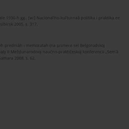
ale 1930-h gg., [w:] Nacional’no-kul’turnaâ politika i praktika ee
sibirsk 2005, s. 317.
nyh predniâh i memoratah (na primere sel Belgorodskoj
terialy II Meždunarodnoj naučno-praktičeskoj konferencii „Sem’â
 Samara 2008, s. 62.