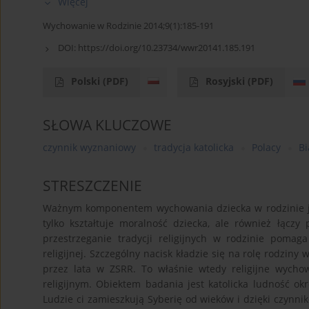
Więcej
Wychowanie w Rodzinie 2014;9(1):185-191
DOI:
https://doi.org/10.23734/wwr20141.185.191
Polski
(PDF)
Rosyjski
(PDF)
SŁOWA KLUCZOWE
czynnik wyznaniowy
tradycja katolicka
Polacy
Bi
STRESZCZENIE
Ważnym komponentem wychowania dziecka w rodzinie jest
tylko kształtuje moralność dziecka, ale również łącz
przestrzeganie tradycji religijnych w rodzinie pomag
religijnej. Szczególny nacisk kładzie się na rolę rodziny w
przez lata w ZSRR. To właśnie wtedy religijne wycho
religijnym. Obiektem badania jest katolicka ludność o
Ludzie ci zamieszkują Syberię od wieków i dzięki czynn