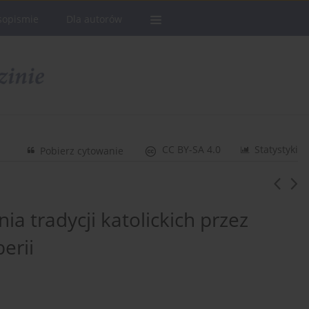
sopismie
Dla autorów
CC BY-SA 4.0
Statystyki
Pobierz cytowanie
a tradycji katolickich przez
erii