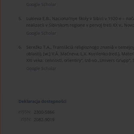
Google Scholar
5.
Lukieva E.B., Nacional’nye školy v Sibiri v 1920-e – nač
realizacii v Sibirskom regione v pervoj treti XX v., Novo
Google Scholar
6.
Serežko T.A., Translâciâ religioznogo znaniâ v semej
oblasti), [w:] V.Â. Mačneva, L.V. Kurilenko (red.), Ma
XXI veka: cennosti, orientiry”, Izd-vo „Univers Grupp”,
Google Scholar
Deklaracja dostępności
eISSN:
2300-5866
ISSN:
2082-9019