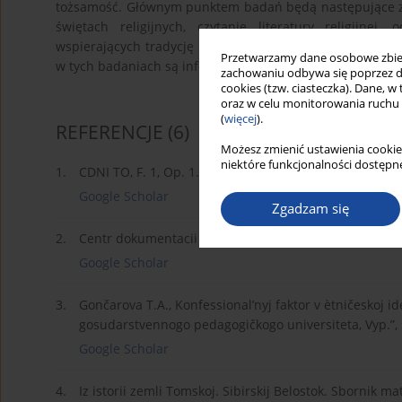
tożsamość. Głównym punktem badań będą następujące zag
świętach religijnych, czytanie literatury religijn
wspierających tradycję katolicką w rodzinie wymaga ba
Przetwarzamy dane osobowe zbiera
w tych badaniach są informacje, które autor artykułu otr
zachowaniu odbywa się poprzez d
cookies (tzw. ciasteczka). Dane, w
oraz w celu monitorowania ruchu
(
więcej
).
REFERENCJE
(6)
Możesz zmienić ustawienia cookie
niektóre funkcjonalności dostępne
1.
CDNI TO, F. 1, Op. 1., D. 1549, L. 179.
Google Scholar
Zgadzam się
2.
Centr dokumentacii novejš ej istorii Tomskoj oblasti (CD
Google Scholar
3.
Gončarova T.A., Konfessional’nyj faktor v ètničeskoj i
gosudarstvennogo pedagogičkogo universiteta, Vyp.”, 9
Google Scholar
4.
Iz istorii zemli Tomskoj. Sibirskij Belostok. Sbornik m