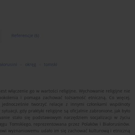
Referencje
(6)
ałorusini
okręg
tomski
 włączenie go w wartości religijne. Wychowanie religijne nie
y pokolenia i pomaga zachować tożsamość etniczną. Co więcej,
a jednocześnie tworzyć relacje z innymi członkami wspólnoty
 sytuacji, gdy praktyki religijne są oficjalnie zabronione, jak było
wanie stało się podstawowym narzędziem socjalizacji w życiu
kręgu Tomskiego, reprezentowana przez Polaków i Białorusinów.
ikowi wyznaniowemu udało im się zachować kulturową i etniczną