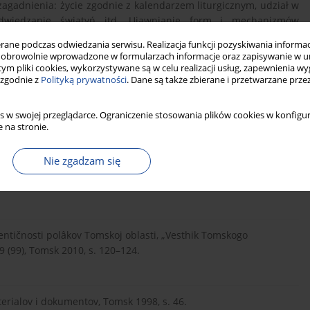
adnienia: życie zgodnie z kalendarzem liturgicznym, udział w
ej, odwiedzanie świątyń itd. Ujawnianie form i mechanizmów
dań nad źródłami prywatnymi i ustnymi. Podstawowymi źródłami
ne podczas odwiedzania serwisu. Realizacja funkcji pozyskiwania informacj
zymał od Polaków i Białorusinów w okręgu tomskim.
obrowolnie wprowadzone w formularzach informacje oraz zapisywanie w u
 tym pliki cookies, wykorzystywane są w celu realizacji usług, zapewnienia 
 zgodnie z
Polityką prywatności
. Dane są także zbierane i przetwarzane prze
s w swojej przeglądarce. Ograniczenie stosowania plików cookies w konfigur
 na stronie.
Nie zgadzam się
NI TO), F. 1 Op. 1. D. 1550. L. 11.
dentičnosti polâkov Tomskoj oblasti, „Vesthik Tomskogo
 (99), Tomsk 2010, s. 120–124.
aterialov i dokumentov, Tomsk 1998, s. 46.