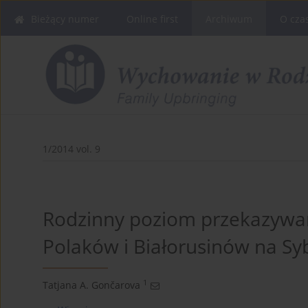
Bieżący numer
Online first
Archiwum
O cza
1/2014 vol. 9
Rodzinny poziom przekazywani
Polaków i Białorusinów na Syb
1
Tatjana A. Gončarova