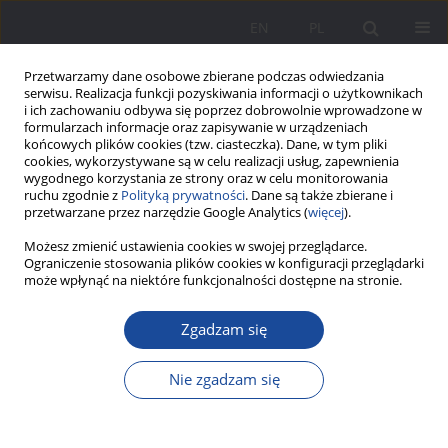
EN
PL
Przetwarzamy dane osobowe zbierane podczas odwiedzania
serwisu. Realizacja funkcji pozyskiwania informacji o użytkownikach
i ich zachowaniu odbywa się poprzez dobrowolnie wprowadzone w
formularzach informacje oraz zapisywanie w urządzeniach
końcowych plików cookies (tzw. ciasteczka). Dane, w tym pliki
cookies, wykorzystywane są w celu realizacji usług, zapewnienia
wygodnego korzystania ze strony oraz w celu monitorowania
ruchu zgodnie z
Polityką prywatności
. Dane są także zbierane i
Słowo kluczowe
czynnik
przetwarzane przez narzędzie Google Analytics (
więcej
).
wyznaniowy
Możesz zmienić ustawienia cookies w swojej przeglądarce.
Ograniczenie stosowania plików cookies w konfiguracji przeglądarki
może wpłynąć na niektóre funkcjonalności dostępne na stronie.
Rodzinny poziom przekazywania tradycji
katolickich przez Polaków i Białorusinów na
Zgadzam się
Syberii
Nie zgadzam się
Tatjana A. Gončarova
Wychowanie w Rodzinie 2014;9(1):193-199
DOI
:
https://doi.org/10.23734/wwr20141.193.199
Statystyki