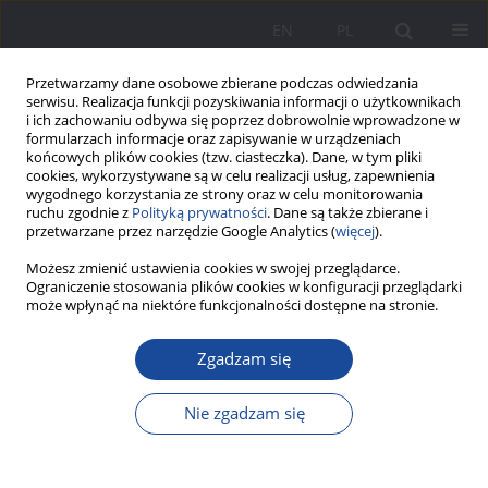
EN
PL
Przetwarzamy dane osobowe zbierane podczas odwiedzania
serwisu. Realizacja funkcji pozyskiwania informacji o użytkownikach
i ich zachowaniu odbywa się poprzez dobrowolnie wprowadzone w
formularzach informacje oraz zapisywanie w urządzeniach
końcowych plików cookies (tzw. ciasteczka). Dane, w tym pliki
cookies, wykorzystywane są w celu realizacji usług, zapewnienia
wygodnego korzystania ze strony oraz w celu monitorowania
ruchu zgodnie z
Polityką prywatności
. Dane są także zbierane i
Autor
Agnieszka Szczap
przetwarzane przez narzędzie Google Analytics (
więcej
).
Możesz zmienić ustawienia cookies w swojej przeglądarce.
Polemika Mary Wollstonecraft z poglądami Jeana
Ograniczenie stosowania plików cookies w konfiguracji przeglądarki
może wpłynąć na niektóre funkcjonalności dostępne na stronie.
J. Rousseau na temat wychowania i edukacji
kobiet
Zgadzam się
Agnieszka Szczap
Wychowanie w Rodzinie 2015;12(2):39-50
Nie zgadzam się
DOI
:
https://doi.org/10.23734/wwr20152.039.050
Statystyki