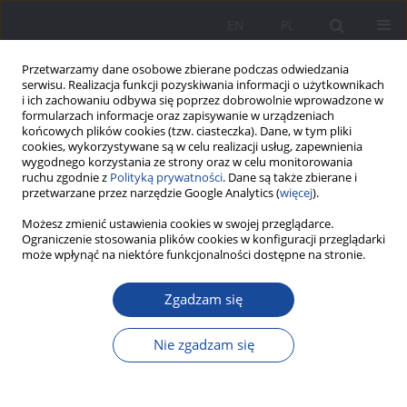
EN
PL
Przetwarzamy dane osobowe zbierane podczas odwiedzania
serwisu. Realizacja funkcji pozyskiwania informacji o użytkownikach
i ich zachowaniu odbywa się poprzez dobrowolnie wprowadzone w
formularzach informacje oraz zapisywanie w urządzeniach
końcowych plików cookies (tzw. ciasteczka). Dane, w tym pliki
cookies, wykorzystywane są w celu realizacji usług, zapewnienia
wygodnego korzystania ze strony oraz w celu monitorowania
ruchu zgodnie z
Polityką prywatności
. Dane są także zbierane i
1/2025 vol. 32
przetwarzane przez narzędzie Google Analytics (
więcej
).
Możesz zmienić ustawienia cookies w swojej przeglądarce.
Ograniczenie stosowania plików cookies w konfiguracji przeglądarki
może wpłynąć na niektóre funkcjonalności dostępne na stronie.
Wypalenie zawodowe
Zgadzam się
pracowników administracji
Nie zgadzam się
publicznej i jego wpływ na
funkcjonowanie ich rodzin –