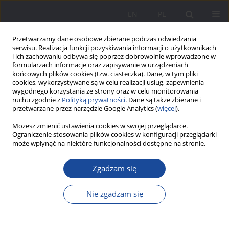
EN
PL
Przetwarzamy dane osobowe zbierane podczas odwiedzania
serwisu. Realizacja funkcji pozyskiwania informacji o użytkownikach
i ich zachowaniu odbywa się poprzez dobrowolnie wprowadzone w
formularzach informacje oraz zapisywanie w urządzeniach
końcowych plików cookies (tzw. ciasteczka). Dane, w tym pliki
cookies, wykorzystywane są w celu realizacji usług, zapewnienia
wygodnego korzystania ze strony oraz w celu monitorowania
ruchu zgodnie z
Polityką prywatności
. Dane są także zbierane i
Autor
Marie Marećkova
przetwarzane przez narzędzie Google Analytics (
więcej
).
Możesz zmienić ustawienia cookies w swojej przeglądarce.
Więzy rodzinne i relacje międzypokoleniowe w
Ograniczenie stosowania plików cookies w konfiguracji przeglądarki
może wpłynąć na niektóre funkcjonalności dostępne na stronie.
rodzinach europejskich w XX wieku
Marie Marećkova
Zgadzam się
Wychowanie w Rodzinie 2014;9(1):15-21
DOI
:
https://doi.org/10.23734/wwr20141.015.021
Nie zgadzam się
Statystyki
Streszczenie
Artykuł
(PDF)