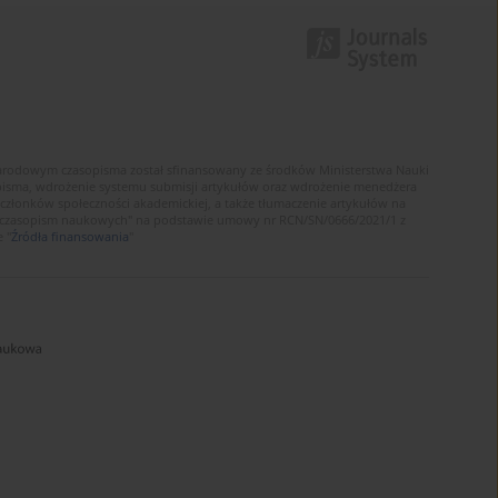
narodowym czasopisma został sfinansowany ze środków Ministerstwa Nauki
sopisma, wdrożenie systemu submisji artykułów oraz wdrożenie menedżera
złonków społeczności akademickiej, a także tłumaczenie artykułów na
 czasopism naukowych" na podstawie umowy nr RCN/SN/0666/2021/1 z
 "
Źródła finansowania
"