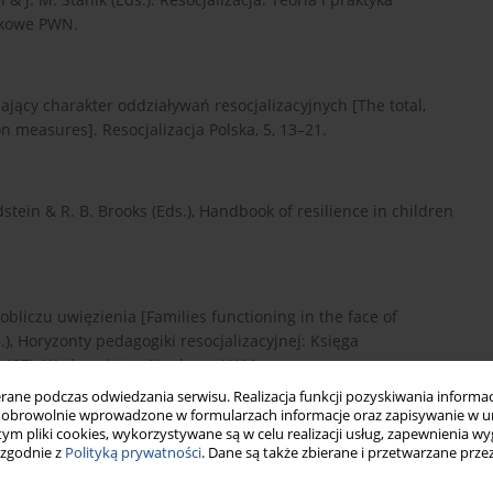
ukowe PWN.
zający charakter oddziaływań resocjalizacyjnych [The total,
on measures]. Resocjalizacja Polska, 5, 13–21.
dstein & R. B. Brooks (Eds.), Handbook of resilience in children
 obliczu uwięzienia [Families functioning in the face of
, Horyzonty pedagogiki resocjalizacyjnej: Księga
73–487). Wydawnictwo Naukowe UAM.
ne podczas odwiedzania serwisu. Realizacja funkcji pozyskiwania informacj
obrowolnie wprowadzone w formularzach informacje oraz zapisywanie w u
 tym pliki cookies, wykorzystywane są w celu realizacji usług, zapewnienia 
sobowości: Wprowadzenie do teorii socjalizacji [Social
 zgodnie z
Polityką prywatności
. Dane są także zbierane i przetwarzane prze
ion to the theory of socialization]. Wydawnictwo Naukowe