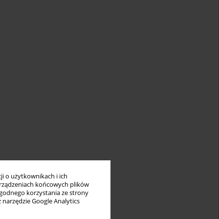
i o użytkownikach i ich
rządzeniach końcowych plików
wygodnego korzystania ze strony
z narzędzie Google Analytics