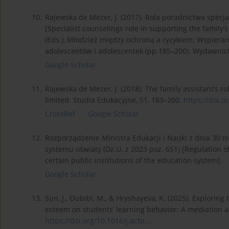
10.
Rajewska de Mezer, J. (2017). Rola poradnictwa spec
[Specialist counselings role in supporting the family’
(Eds.), Młodzież między ochroną a ryzykiem: Wspiera
adolescentów i adolescentek (pp.185–200). Wydawn
Google Scholar
11.
Rajewska de Mezer, J. (2018). The family assistant’s r
limited. Studia Edukacyjne, 51, 183–200.
https://doi.o
CrossRef
Google Scholar
12.
Rozporządzenie Ministra Edukacji i Nauki z dnia 30 
systemu oświaty (Dz.U. z 2023 poz. 651) [Regulation o
certain public institutions of the education system].
Google Scholar
13.
Sun, J., Oubibi, M., & Hryshayeva, K. (2025). Exploring 
esteem on students’ learning behavior: A mediation an
https://doi.org/10.1016/j.actp...
.