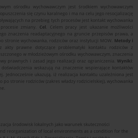
eżowym ośrodku wychowawczym jest środkiem wychowawczym
puszczenia się czynu karalnego i ma na celu jego resocjalizację
wpływających na przebieg tych procesów jest kontakt wychowanka
 procesie zmiany.
Cel
. Celem pracy jest ukazanie możliwości
ego znaczenia readaptacyjnego na gruncie przepisów prawa, a
 po stronie wychowanka, rodziców oraz instytucji MOW.
Metody i
z akty prawne dotyczące problematyki kontaktu rodziców z
ieszczonego w młodzieżowym ośrodku wychowawczym, znaczenia
wy prawnych i zasad jego realizacji oraz ograniczenia.
Wyniki
:
e doświadczenia wskazują na znaczenie wspierające kontaktów
 Jednocześnie ukazują, iż realizacja kontaktu uzależniona jest
po stronie rodziców (zakres władzy rodzicielskiej), wychowanka
ne.
izacja środowisk lokalnych jako warunek skuteczności
nd reorganization of local environments as a condition for the
& J. M. Stanik (Eds.). Resocjalizacja. Teoria i praktyka