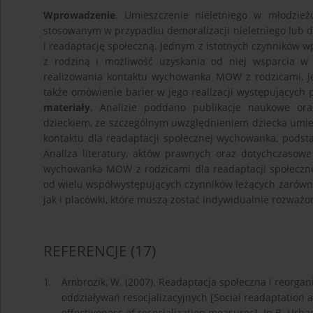
Wprowadzenie
. Umieszczenie nieletniego w młodzi
stosowanym w przypadku demoralizacji nieletniego lub do
i readaptację społeczną. Jednym z istotnych czynników 
z rodziną i możliwość uzyskania od niej wsparcia w
realizowania kontaktu wychowanka MOW z rodzicami, j
także omówienie barier w jego realizacji występujących
materiały
. Analizie poddano publikacje naukowe ora
dzieckiem, ze szczególnym uwzględnieniem dziecka um
kontaktu dla readaptacji społecznej wychowanka, podsta
Analiza literatury, aktów prawnych oraz dotychczasow
wychowanka MOW z rodzicami dla readaptacji społecznej.
od wielu współwystępujących czynników leżących zarówno 
jak i placówki, które muszą zostać indywidualnie rozważo
REFERENCJE
(17)
1.
Ambrozik, W. (2007). Readaptacja społeczna i reorgan
oddziaływań resocjalizacyjnych [Social readaptation a
effectiveness of resocialization measures]. In B. Urban 