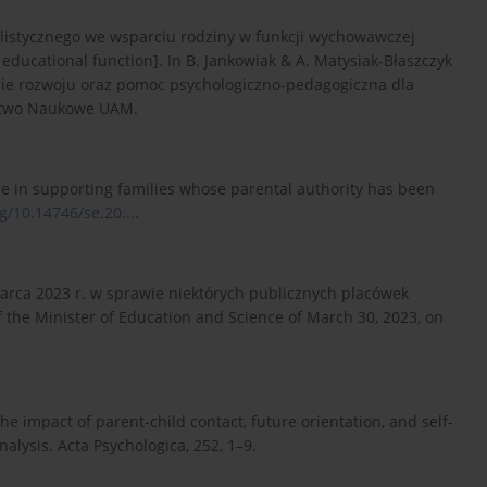
jalistycznego we wsparciu rodziny w funkcji wychowawczej
s educational function]. In B. Jankowiak & A. Matysiak-Błaszczyk
nie rozwoju oraz pomoc psychologiczno-pedagogiczna dla
ictwo Naukowe UAM.
ole in supporting families whose parental authority has been
rg/10.14746/se.20...
.
marca 2023 r. w sprawie niektórych publicznych placówek
f the Minister of Education and Science of March 30, 2023, on
the impact of parent-child contact, future orientation, and self-
alysis. Acta Psychologica, 252, 1–9.