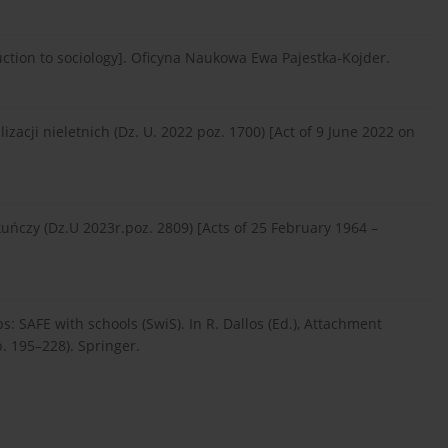
uction to sociology]. Oficyna Naukowa Ewa Pajestka-Kojder.
izacji nieletnich (Dz. U. 2022 poz. 1700) [Act of 9 June 2022 on
uńczy (Dz.U 2023r.poz. 2809) [Acts of 25 February 1964 –
s: SAFE with schools (SwiS). In R. Dallos (Ed.), Attachment
. 195–228). Springer.