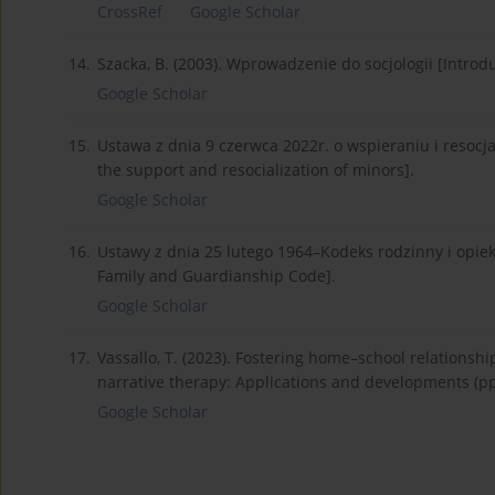
CrossRef
Google Scholar
14.
Szacka, B. (2003). Wprowadzenie do socjologii [Introd
Google Scholar
15.
Ustawa z dnia 9 czerwca 2022r. o wspieraniu i resocjal
the support and resocialization of minors].
Google Scholar
16.
Ustawy z dnia 25 lutego 1964–Kodeks rodzinny i opiek
Family and Guardianship Code].
Google Scholar
17.
Vassallo, T. (2023). Fostering home–school relationship
narrative therapy: Applications and developments (pp
Google Scholar