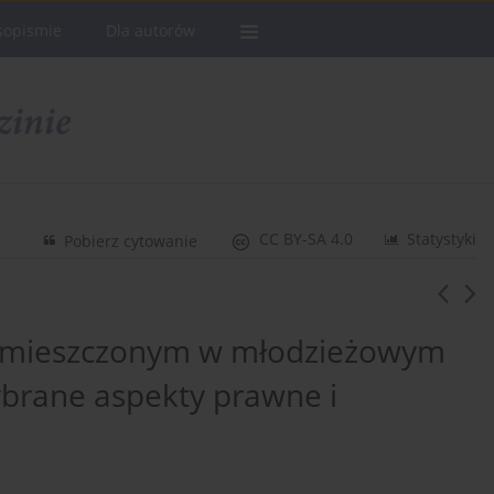
sopismie
Dla autorów
CC BY-SA 4.0
Statystyki
Pobierz cytowanie
m umieszczonym w młodzieżowym
rane aspekty prawne i