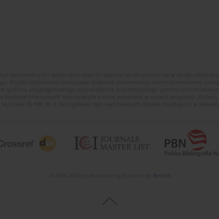
ktyk wydawniczych i edytorskich oraz ich wpływu na utrzymanie się w obiegu między
ego. Projekt obejmował następujące działania: modernizację strony internetowej cza
enie systemu antyplagiatowego, wprowadzenie automatycznego systemu informowania c
wota środków finansowych stanowiących pomoc przyznaną w ramach programu „Rozwój
 wyniosła 79 890, 96 zł. Szczegółowy opis realizowanych działań znajduje się w zakładce
© 2006-2026 Journal hosting platform by
Bentus