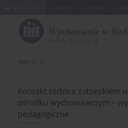
Bieżący numer
Online first
Archiwum
O cza
4/2025 vol. 32
Kontakt rodzica z dzieckie
ośrodku wychowawczym – wyb
pedagogiczne