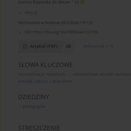
1
Joanna Rajewska de Mezer
Więcej
Wychowanie w Rodzinie 2025;32(4):119-133
DOI:
https://doi.org/10.61905/wwr/212106
Artykuł
(PDF)
Referencje
(17)
SŁOWA KLUCZOWE
resocjalizacja nieletnich
młodzieżowe ośrodki wycho
kontakt rodzica z dzieckiem
DZIEDZINY
pedagogika
STRESZCZENIE