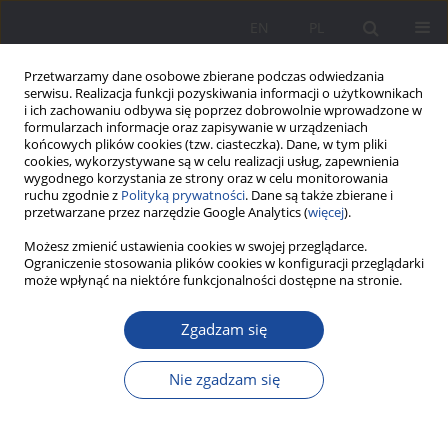
EN
PL
Przetwarzamy dane osobowe zbierane podczas odwiedzania
serwisu. Realizacja funkcji pozyskiwania informacji o użytkownikach
i ich zachowaniu odbywa się poprzez dobrowolnie wprowadzone w
formularzach informacje oraz zapisywanie w urządzeniach
końcowych plików cookies (tzw. ciasteczka). Dane, w tym pliki
cookies, wykorzystywane są w celu realizacji usług, zapewnienia
wygodnego korzystania ze strony oraz w celu monitorowania
ruchu zgodnie z
Polityką prywatności
. Dane są także zbierane i
1/2015 vol. 11
przetwarzane przez narzędzie Google Analytics (
więcej
).
Możesz zmienić ustawienia cookies w swojej przeglądarce.
Ograniczenie stosowania plików cookies w konfiguracji przeglądarki
może wpłynąć na niektóre funkcjonalności dostępne na stronie.
Przeobrażenia więzi rodzinno-
Zgadzam się
społecznych w rodzinie XXI
Nie zgadzam się
wieku
1
Urszula Gałęska