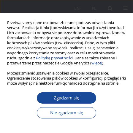
EN
PL
Przetwarzamy dane osobowe zbierane podczas odwiedzania
serwisu. Realizacja funkcji pozyskiwania informacji o użytkownikach
i ich zachowaniu odbywa się poprzez dobrowolnie wprowadzone w
formularzach informacje oraz zapisywanie w urządzeniach
końcowych plików cookies (tzw. ciasteczka). Dane, w tym pliki
cookies, wykorzystywane są w celu realizacji usług, zapewnienia
wygodnego korzystania ze strony oraz w celu monitorowania
ruchu zgodnie z
Polityką prywatności
. Dane są także zbierane i
Słowo kluczowe
rodzina XXI
przetwarzane przez narzędzie Google Analytics (
więcej
).
wieku
Możesz zmienić ustawienia cookies w swojej przeglądarce.
Ograniczenie stosowania plików cookies w konfiguracji przeglądarki
może wpłynąć na niektóre funkcjonalności dostępne na stronie.
Przeobrażenia więzi rodzinno-społecznych w
Zgadzam się
rodzinie XXI wieku
Urszula Gałęska
Nie zgadzam się
Wychowanie w Rodzinie 2015;11(1):27-41
DOI
:
https://doi.org/10.23734/wwr20151.027.041
Statystyki