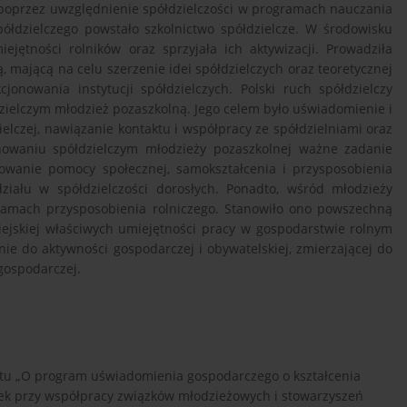
e poprzez uwzględnienie spółdzielczości w programach nauczania
półdzielczego powstało szkolnictwo spółdzielcze. W środowisku
ejętności rolników oraz sprzyjała ich aktywizacji. Prowadziła
mającą na celu szerzenie idei spółdzielczych oraz teoretycznej
jonowania instytucji spółdzielczych. Polski ruch spółdzielczy
ielczym młodzież pozaszkolną. Jego celem było uświadomienie i
lczej, nawiązanie kontaktu i współpracy ze spółdzielniami oraz
chowaniu spółdzielczym młodzieży pozaszkolnej ważne zadanie
gowanie pomocy społecznej, samokształcenia i przysposobienia
ziału w spółdzielczości dorosłych. Ponadto, wśród młodzieży
 ramach przysposobienia rolniczego. Stanowiło ono powszechną
ejskiej właściwych umiejętności pracy w gospodarstwie rolnym
ie do aktywności gospodarczej i obywatelskiej, zmierzającej do
gospodarczej.
eratu „O program uświadomienia gospodarczego o kształcenia
zek przy współpracy związków młodzieżowych i stowarzyszeń