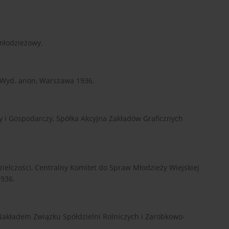
 młodzieżowy.
i, Wyd. anon, Warszawa 1936.
zny i Gospodarczy, Spółka Akcyjna Zakładów Graficznych
zielczości, Centralny Komitet do Spraw Młodzieży Wiejskiej
1936.
j, Nakładem Związku Spółdzielni Rolniczych i Zarobkowo-