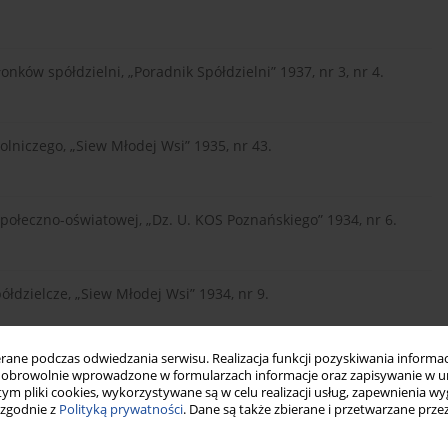
onków spółdzielni, „Poradnik Spółdzielni” 1937, nr 3, nr 4.
rolniczego, „Siew Młodej Wsi” 1935, nr 43.
społeczno-oświatowej, „Dz. U. KOS Poznańskiego” 1934, nr 6.
ółdzielcze, „Siew Młodej Wsi” 1934, nr 9.
ne podczas odwiedzania serwisu. Realizacja funkcji pozyskiwania informacj
iczym, Centralny Komitet do Spraw Młodzieży Wiejskiej przy C.
obrowolnie wprowadzone w formularzach informacje oraz zapisywanie w u
 tym pliki cookies, wykorzystywane są w celu realizacji usług, zapewnienia 
 zgodnie z
Polityką prywatności
. Dane są także zbierane i przetwarzane prze