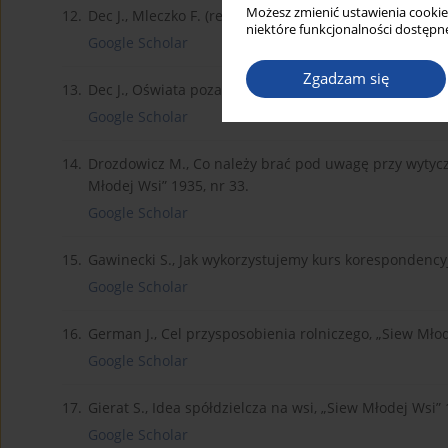
Możesz zmienić ustawienia cookie
12.
Dec J., Mleczko F. (red.), Młodociani na wsi, Wydawn
niektóre funkcjonalności dostępne
Google Scholar
Zgadzam się
13.
Dec J., Oświata pozaszkolna jako dział pracy państwow
Google Scholar
14.
Drozdowicz M., Co należy brać pod uwagę przy wytyc
Młodej Wsi” 1935, nr 33.
Google Scholar
15.
Gawinecki S., Jak wykorzystujemy kurs korespondencyj
Google Scholar
16.
German J., Cel przysposobienia rolniczego, „Siew Młod
Google Scholar
17.
Gierat S., Idea spółdzielcza na wsi, „Siew Młodej Wsi” 
Google Scholar