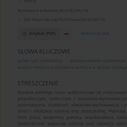
Więcej
Wychowanie w Rodzinie 2014;10(2):95-116
DOI:
https://doi.org/10.23734/wwr20142.095.116
Artykuł
(PDF)
Referencje
(64)
SŁOWA KLUCZOWE
polski ruch spółdzielczy
przysposobienie spółdzielcze
wiejska młodzież pozaszkolna w Polsce w okresie międz
STRESZCZENIE
Dorobek polskiego ruchu spółdzielczego lat międzywoj
gospodarczym, społecznym i oświatowo-wychowawczym
systematyczną działalność oświatowo-wychowawczą i 
dzieci i młodzieży szkolnej oraz pozaszkolnej. Piętnują
form pracy, wzajemnej pomocy, współdziałania, solid
Spółdzielczość wspierała rodzinę oraz edukację dziec