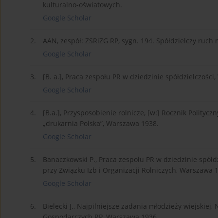
kulturalno-oświatowych.
Google Scholar
2.
AAN, zespół: ZSRiZG RP, sygn. 194. Spółdzielczy ruch
Google Scholar
3.
[B. a.], Praca zespołu PR w dziedzinie spółdzielczośc
Google Scholar
4.
[B.a.], Przysposobienie rolnicze, [w:] Rocznik Polityc
„drukarnia Polska”, Warszawa 1938.
Google Scholar
5.
Banaczkowski P., Praca zespołu PR w dziedzinie spółd
przy Związku Izb i Organizacji Rolniczych, Warszawa 
Google Scholar
6.
Bielecki J., Najpilniejsze zadania młodzieży wiejskie
Gospodarczych RP, Warszawa 1936.