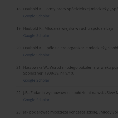
18.
Haubold K., Formy pracy spółdzielczej młodzieży, „Spó
Google Scholar
19.
Haubold K., Młodzież wiejska w ruchu spółdzielczym
Google Scholar
20.
Haubold K., Spółdzielcze organizacje młodzieży, Spó
Google Scholar
21.
Hoszowska W., Wśród młodego pokolenia w wieku poza
Społecznej” 1938/39, nr 9/10.
Google Scholar
22.
J.B., Zadania wychowawcze spółdzielni na wsi, „Siew M
Google Scholar
23.
Jak pokierować młodzieżą kończącą szkołę, „Młody Spół