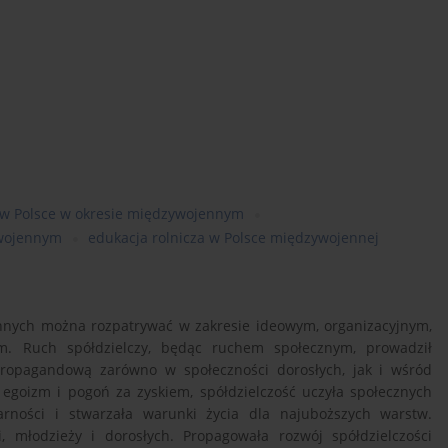
 w Polsce w okresie międzywojennym
ywojennym
edukacja rolnicza w Polsce międzywojennej
ennych można rozpatrywać w zakresie ideowym, organizacyjnym,
. Ruch spółdzielczy, będąc ruchem społecznym, prowadził
propagandową zarówno w społeczności dorosłych, jak i wśród
c egoizm i pogoń za zyskiem, spółdzielczość uczyła społecznych
arności i stwarzała warunki życia dla najuboższych warstw.
i, młodzieży i dorosłych. Propagowała rozwój spółdzielczości