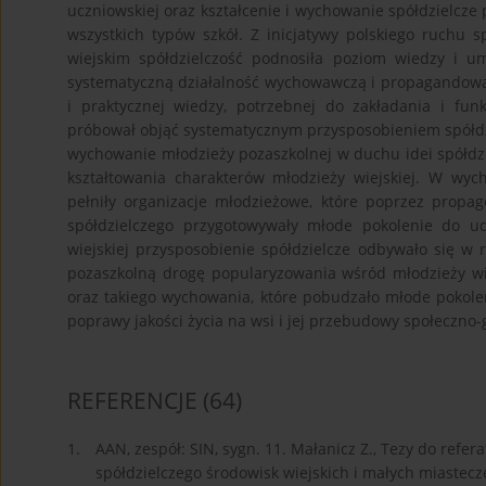
uczniowskiej oraz kształcenie i wychowanie spółdzielcz
wszystkich typów szkół. Z inicjatywy polskiego ruchu s
wiejskim spółdzielczość podnosiła poziom wiedzy i umi
systematyczną działalność wychowawczą i propagandową, 
i praktycznej wiedzy, potrzebnej do zakładania i funkc
próbował objąć systematycznym przysposobieniem spółdz
wychowanie młodzieży pozaszkolnej w duchu idei spółdzie
kształtowania charakterów młodzieży wiejskiej. W wy
pełniły organizacje młodzieżowe, które poprzez propa
spółdzielczego przygotowywały młode pokolenie do ud
wiejskiej przysposobienie spółdzielcze odbywało się w
pozaszkolną drogę popularyzowania wśród młodzieży wi
oraz takiego wychowania, które pobudzało młode pokolen
poprawy jakości życia na wsi i jej przebudowy społeczno-
REFERENCJE
(64)
1.
AAN, zespół: SIN, sygn. 11. Małanicz Z., Tezy do ref
spółdzielczego środowisk wiejskich i małych miastec