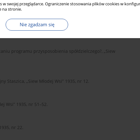
s w swojej przeglądarce. Ograniczenie stosowania plików cookies w konfigur
ictwo „Nasza Księgarnia”, Warszawa 1937.
 na stronie.
Nie zgadzam się
ej, „Oświata i Wychowanie” 1935, z. 3.
zaniu programu przysposobienia spółdzielczego?, „Siew
ny Staszica, „Siew Młodej Wsi” 1935, nr 12.
ej Wsi” 1935, nr 51–52.
1935, nr 22.