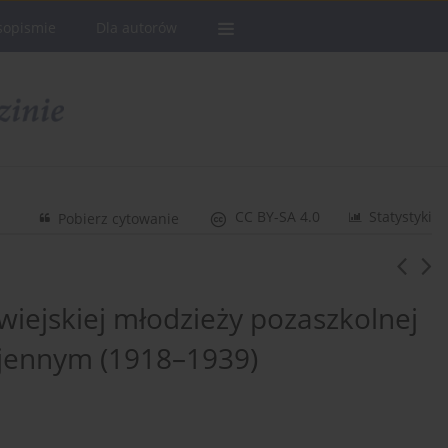
sopismie
Dla autorów
CC BY-SA 4.0
Statystyki
Pobierz cytowanie
wiejskiej młodzieży pozaszkolnej
ojennym (1918–1939)