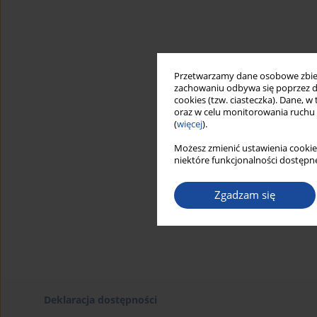
Przetwarzamy dane osobowe zbiera
zachowaniu odbywa się poprzez d
cookies (tzw. ciasteczka). Dane, w
oraz w celu monitorowania ruchu
(
więcej
).
Możesz zmienić ustawienia cookie
niektóre funkcjonalności dostępne
Zgadzam się
Deklaracja dostępności