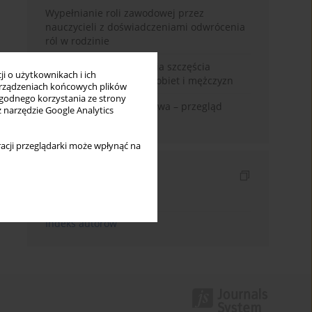
Wypełnianie roli zawodowej przez
nauczycieli z doświadczeniami odwrócenia
ról w rodzinie
Uwarunkowania poczucia szczęścia
i o użytkownikach i ich
małżeńskiego w opinii kobiet i mężczyzn
rządzeniach końcowych plików
wygodnego korzystania ze strony
Zadowolenie z małżeństwa – przegląd
z narzędzie Google Analytics
badań
acji przeglądarki może wpłynąć na
Indeksy
Indeks słów kluczowych
Indeks autorów