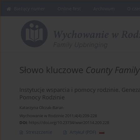
Bieżący numer
Online first
Archiwum
O cza
Słowo kluczowe
County Family
Instytucje wsparcia i pomocy rodzinie. Genez
Pomocy Rodzinie
Katarzyna Olczak-Baran
Wychowanie w Rodzinie 2011;4(4):209-228
DOI
:
https://doi.org/10.23734/wwr20114.209.228
Streszczenie
Artykuł
(PDF)