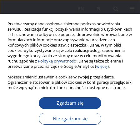
EN
PL
Przetwarzamy dane osobowe zbierane podczas odwiedzania
serwisu. Realizacja funkcji pozyskiwania informacji o użytkownikach
i ich zachowaniu odbywa się poprzez dobrowolnie wprowadzone w
formularzach informacje oraz zapisywanie w urządzeniach
końcowych plików cookies (tzw. ciasteczka). Dane, w tym pliki
cookies, wykorzystywane są w celu realizacji usług, zapewnienia
wygodnego korzystania ze strony oraz w celu monitorowania
ruchu zgodnie z
Polityką prywatności
. Dane są także zbierane i
Słowo kluczowe
alkohol
przetwarzane przez narzędzie Google Analytics (
więcej
).
Możesz zmienić ustawienia cookies w swojej przeglądarce.
Uczniowie szkół ponadgimnazjalnych o Spektrum
Ograniczenie stosowania plików cookies w konfiguracji przeglądarki
może wpłynąć na niektóre funkcjonalności dostępne na stronie.
Poalkoholowych Uszkodzeń Płodu (FASD)
Marek Banach
,
Józefa Matejek
Zgadzam się
Wychowanie w Rodzinie 2017;16(2):173-189
DOI
:
https://doi.org/10.23734/wwr20172.173.189
Nie zgadzam się
Statystyki
Streszczenie
Artykuł
(PDF)