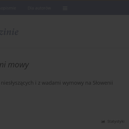
sopismie
Dla autorów
ami mowy
, niesłyszących i z wadami wymowy na Słowenii
Statystyki