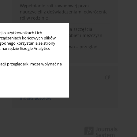
Wypełnianie roli zawodowej przez
nauczycieli z doświadczeniami odwrócenia
ról w rodzinie
Uwarunkowania poczucia szczęścia
i o użytkownikach i ich
małżeńskiego w opinii kobiet i mężczyzn
rządzeniach końcowych plików
wygodnego korzystania ze strony
Zadowolenie z małżeństwa – przegląd
z narzędzie Google Analytics
badań
acji przeglądarki może wpłynąć na
Indeksy
Indeks słów kluczowych
Indeks autorów