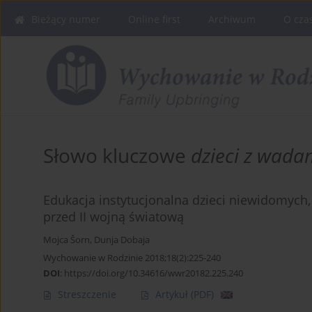
Bieżący numer
Online first
Archiwum
O cza
Słowo kluczowe
dzieci z wad
Edukacja instytucjonalna dzieci niewidomych
przed II wojną światową
Mojca Šorn
,
Dunja Dobaja
Wychowanie w Rodzinie 2018;18(2):225-240
DOI
:
https://doi.org/10.34616/wwr20182.225.240
Streszczenie
Artykuł
(PDF)