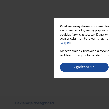
Przetwarzamy dane osobowe zbiera
zachowaniu odbywa się poprzez d
cookies (tzw. ciasteczka). Dane, w
oraz w celu monitorowania ruchu
(
więcej
).
Możesz zmienić ustawienia cookie
niektóre funkcjonalności dostępne
Zgadzam się
Deklaracja dostępności