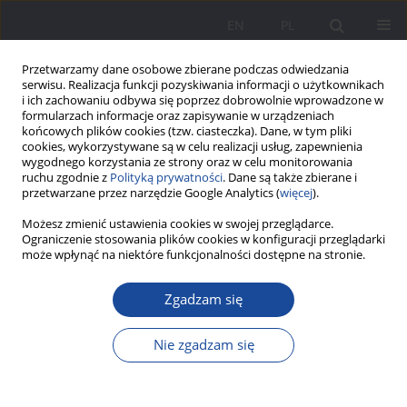
EN
PL
Przetwarzamy dane osobowe zbierane podczas odwiedzania
serwisu. Realizacja funkcji pozyskiwania informacji o użytkownikach
i ich zachowaniu odbywa się poprzez dobrowolnie wprowadzone w
formularzach informacje oraz zapisywanie w urządzeniach
końcowych plików cookies (tzw. ciasteczka). Dane, w tym pliki
cookies, wykorzystywane są w celu realizacji usług, zapewnienia
wygodnego korzystania ze strony oraz w celu monitorowania
ruchu zgodnie z
Polityką prywatności
. Dane są także zbierane i
Słowo kluczowe
marital bond
przetwarzane przez narzędzie Google Analytics (
więcej
).
Możesz zmienić ustawienia cookies w swojej przeglądarce.
Ograniczenie stosowania plików cookies w konfiguracji przeglądarki
Dysfunkcje współczesnej rodziny z perspektywy
może wpłynąć na niektóre funkcjonalności dostępne na stronie.
statystyki sądowej
Zgadzam się
Danuta Kowalczyk
Wychowanie w Rodzinie 2012;5(1):109-121
Nie zgadzam się
DOI
:
https://doi.org/10.23734/wwr20121.109.121
Statystyki
Streszczenie
Artykuł
(PDF)