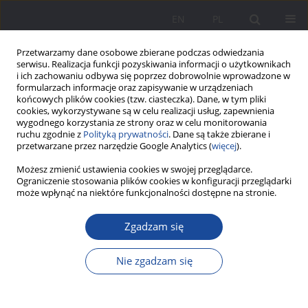
EN
PL
Przetwarzamy dane osobowe zbierane podczas odwiedzania
serwisu. Realizacja funkcji pozyskiwania informacji o użytkownikach
i ich zachowaniu odbywa się poprzez dobrowolnie wprowadzone w
formularzach informacje oraz zapisywanie w urządzeniach
końcowych plików cookies (tzw. ciasteczka). Dane, w tym pliki
cookies, wykorzystywane są w celu realizacji usług, zapewnienia
wygodnego korzystania ze strony oraz w celu monitorowania
ruchu zgodnie z
Polityką prywatności
. Dane są także zbierane i
Słowo kluczowe
mediacja
przetwarzane przez narzędzie Google Analytics (
więcej
).
rodzinna
Możesz zmienić ustawienia cookies w swojej przeglądarce.
Ograniczenie stosowania plików cookies w konfiguracji przeglądarki
może wpłynąć na niektóre funkcjonalności dostępne na stronie.
Rola mediacji w ochronie prawa dziecka do
Zgadzam się
kontaktu z rodzicem w sytuacji rozpadu
małżeństwa lub związku nieformalnego rodziców
Nie zgadzam się
dziecka
Joanna Rajewska de Mezer
Wychowanie w Rodzinie 2020;23(2):67-80