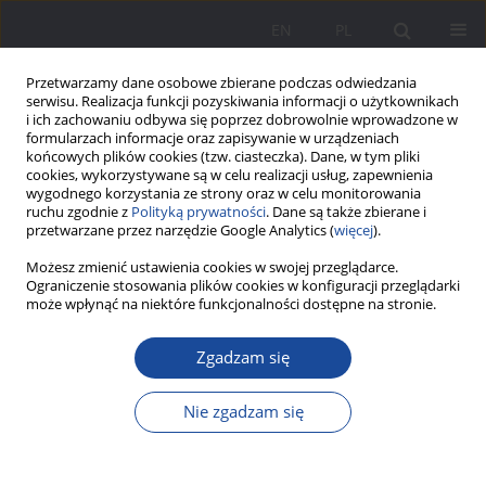
EN
PL
Przetwarzamy dane osobowe zbierane podczas odwiedzania
serwisu. Realizacja funkcji pozyskiwania informacji o użytkownikach
i ich zachowaniu odbywa się poprzez dobrowolnie wprowadzone w
formularzach informacje oraz zapisywanie w urządzeniach
końcowych plików cookies (tzw. ciasteczka). Dane, w tym pliki
cookies, wykorzystywane są w celu realizacji usług, zapewnienia
wygodnego korzystania ze strony oraz w celu monitorowania
ruchu zgodnie z
Polityką prywatności
. Dane są także zbierane i
Słowo kluczowe
relacje
przetwarzane przez narzędzie Google Analytics (
więcej
).
emocjonalne
Możesz zmienić ustawienia cookies w swojej przeglądarce.
Ograniczenie stosowania plików cookies w konfiguracji przeglądarki
może wpłynąć na niektóre funkcjonalności dostępne na stronie.
Przystosowanie do przedszkola dzieci z rodzin
Zgadzam się
pełnych i rozbitych
Tomasz Parafiniuk
,
Teresa Żółkowska
Nie zgadzam się
Wychowanie w Rodzinie 2024;31(1):75-105
DOI
:
https://doi.org/10.61905/wwr/183634
Statystyki