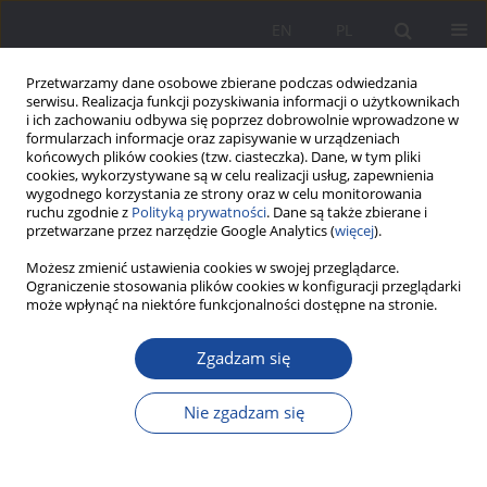
EN
PL
Przetwarzamy dane osobowe zbierane podczas odwiedzania
serwisu. Realizacja funkcji pozyskiwania informacji o użytkownikach
i ich zachowaniu odbywa się poprzez dobrowolnie wprowadzone w
formularzach informacje oraz zapisywanie w urządzeniach
końcowych plików cookies (tzw. ciasteczka). Dane, w tym pliki
cookies, wykorzystywane są w celu realizacji usług, zapewnienia
wygodnego korzystania ze strony oraz w celu monitorowania
ruchu zgodnie z
Polityką prywatności
. Dane są także zbierane i
Słowo kluczowe
socjologia
przetwarzane przez narzędzie Google Analytics (
więcej
).
wychowania
Możesz zmienić ustawienia cookies w swojej przeglądarce.
Ograniczenie stosowania plików cookies w konfiguracji przeglądarki
może wpłynąć na niektóre funkcjonalności dostępne na stronie.
O koncepcji wychowania Émila Durkheima w
Zgadzam się
oparciu o wybrane obserwacje z L’evolution
pédagogique en France
Nie zgadzam się
Łukasz Albański
,
Małgorzata Krywult-Albańska
Wychowanie w Rodzinie 2023;30(2):13-24
DOI
:
https://doi.org/10.61905/wwr/175488