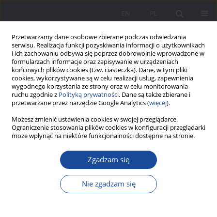
EN
PL
Przetwarzamy dane osobowe zbierane podczas odwiedzania
serwisu. Realizacja funkcji pozyskiwania informacji o użytkownikach
i ich zachowaniu odbywa się poprzez dobrowolnie wprowadzone w
formularzach informacje oraz zapisywanie w urządzeniach
końcowych plików cookies (tzw. ciasteczka). Dane, w tym pliki
cookies, wykorzystywane są w celu realizacji usług, zapewnienia
wygodnego korzystania ze strony oraz w celu monitorowania
ruchu zgodnie z
Polityką prywatności
. Dane są także zbierane i
Słowo kluczowe
umuzykalnianie
przetwarzane przez narzędzie Google Analytics (
więcej
).
w rodzinie
Możesz zmienić ustawienia cookies w swojej przeglądarce.
Ograniczenie stosowania plików cookies w konfiguracji przeglądarki
może wpłynąć na niektóre funkcjonalności dostępne na stronie.
Postawy przyszłych nauczycieli wobec muzyki a
Zgadzam się
ich wcześniejsze doświadczenia w obszarze
edukacji muzycznej
Nie zgadzam się
Monika Semik
Wychowanie w Rodzinie 2025;32(1):277-297
DOI
:
https://doi.org/10.61905/wwr/203653