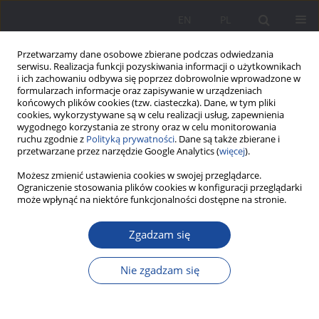
EN
PL
Przetwarzamy dane osobowe zbierane podczas odwiedzania
serwisu. Realizacja funkcji pozyskiwania informacji o użytkownikach
i ich zachowaniu odbywa się poprzez dobrowolnie wprowadzone w
formularzach informacje oraz zapisywanie w urządzeniach
końcowych plików cookies (tzw. ciasteczka). Dane, w tym pliki
cookies, wykorzystywane są w celu realizacji usług, zapewnienia
wygodnego korzystania ze strony oraz w celu monitorowania
ruchu zgodnie z
Polityką prywatności
. Dane są także zbierane i
Słowo kluczowe
zagrożenia
przetwarzane przez narzędzie Google Analytics (
więcej
).
rodziny
Możesz zmienić ustawienia cookies w swojej przeglądarce.
Ograniczenie stosowania plików cookies w konfiguracji przeglądarki
może wpłynąć na niektóre funkcjonalności dostępne na stronie.
Trudności i zagrożenia polskiej rodziny lat
Zgadzam się
sześćdziesiątych XX wieku w ankietach „Życia
Warszawy”
Nie zgadzam się
Małgorzata Krakowiak
Wychowanie w Rodzinie 2016;14(2):263-278
DOI
:
https://doi.org/10.23734/wwr20162.263.278