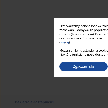
Przetwarzamy dane osobowe zbiera
zachowaniu odbywa się poprzez d
cookies (tzw. ciasteczka). Dane, w
oraz w celu monitorowania ruchu
(
więcej
).
Możesz zmienić ustawienia cookie
niektóre funkcjonalności dostępne
Zgadzam się
Deklaracja dostępności