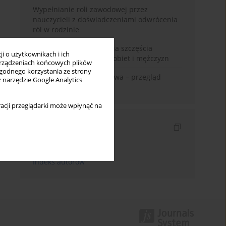
Wypełnianie roli zawodowej przez
nauczycieli z doświadczeniami odwrócenia
ról w rodzinie
Uwarunkowania poczucia szczęścia
i o użytkownikach i ich
małżeńskiego w opinii kobiet i mężczyzn
rządzeniach końcowych plików
wygodnego korzystania ze strony
Zadowolenie z małżeństwa – przegląd
z narzędzie Google Analytics
badań
acji przeglądarki może wpłynąć na
Indeksy
Indeks słów kluczowych
Indeks autorów