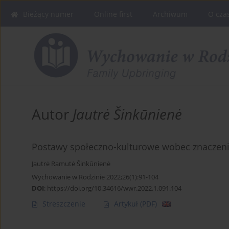
Bieżący numer
Online first
Archiwum
O cza
Autor
Jautrė Šinkūnienė
Postawy społeczno-kulturowe wobec znaczeni
Jautrė Ramutė Šinkūnienė
Wychowanie w Rodzinie 2022;26(1):91-104
DOI
:
https://doi.org/10.34616/wwr.2022.1.091.104
Streszczenie
Artykuł
(PDF)