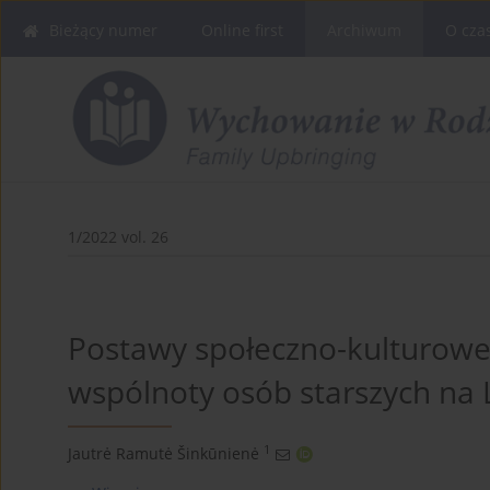
Bieżący numer
Online first
Archiwum
O cza
1/2022 vol. 26
Postawy społeczno-kulturow
wspólnoty osób starszych na 
1
Jautrė Ramutė Šinkūnienė