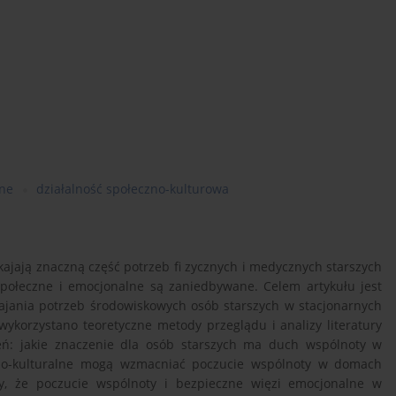
zne
działalność społeczno-kulturowa
kajają znaczną część potrzeb fi zycznych i medycznych starszych
 społeczne i emocjonalne są zaniedbywane. Celem artykułu jest
ajania potrzeb środowiskowych osób starszych w stacjonarnych
ykorzystano teoretyczne metody przeglądu i analizy literatury
eń: jakie znaczenie dla osób starszych ma duch wspólnoty w
czno-kulturalne mogą wzmacniać poczucie wspólnoty w domach
, że poczucie wspólnoty i bezpieczne więzi emocjonalne w