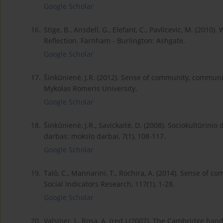
Google Scholar
16.
Stige, B., Ansdell, G., Elefant, C., Pavlicevic, M. (2
Reflection. Farnham - Burlington: Ashgate.
Google Scholar
17.
Šinkūnienė, J.R. (2012). Sense of community, communica
Mykolas Romeris University.
Google Scholar
18.
Šinkūnienė, J.R., Savickaitė, D. (2008). Sociokultūrini
darbas: mokslo darbai, 7(1), 108-117.
Google Scholar
19.
Talò, C., Mannarini, T., Rochira, A. (2014). Sense of 
Social Indicators Research, 117(1), 1-28.
Google Scholar
20.
Valsiner, J., Rosa, A. (red.) (2007). The Cambridge h