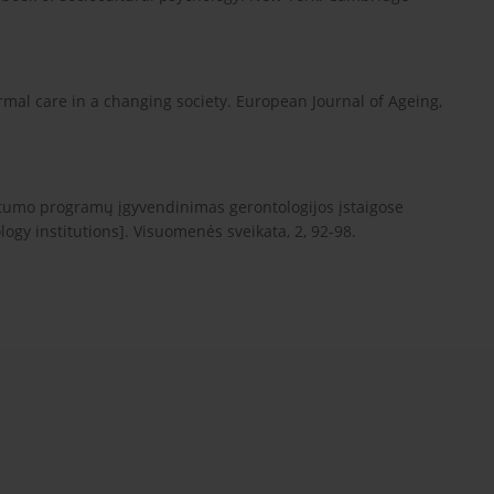
ormal care in a changing society. European Journal of Ageing,
Užimtumo programų įgyvendinimas gerontologijos įstaigose
gy institutions]. Visuomenės sveikata, 2, 92-98.