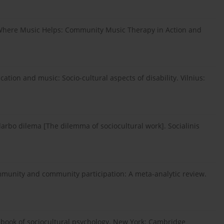
010). Where Music Helps: Community Music Therapy in Action and
tion and music: Socio-cultural aspects of disability. Vilnius:
o darbo dilema [The dilemma of sociocultural work]. Socialinis
community and community participation: A meta-analytic review.
andbook of sociocultural psychology. New York: Cambridge