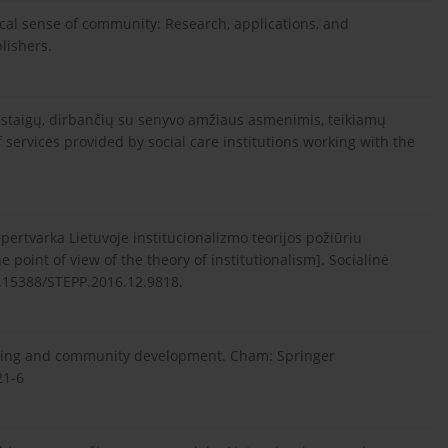
ogical sense of community: Research, applications, and
lishers.
s įstaigų, dirbančių su senyvo amžiaus asmenimis, teikiamų
 services provided by social care institutions working with the
 pertvarka Lietuvoje institucionalizmo teorijos požiūriu
 point of view of the theory of institutionalism]. Socialinė
 10.15388/STEPP.2016.12.9818.
ll-being and community development. Cham: Springer
21-6