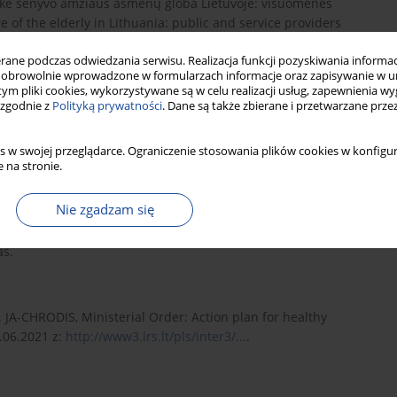
galaikė senyvo amžiaus asmenų globa Lietuvoje: visuomenės
e of the elderly in Lithuania: public and service providers
tika, 18, 74-95. DOi: 10.15388/STEPP.2019.5.
ne podczas odwiedzania serwisu. Realizacja funkcji pozyskiwania informacj
obrowolnie wprowadzone w formularzach informacje oraz zapisywanie w u
 tym pliki cookies, wykorzystywane są w celu realizacji usług, zapewnienia 
 zgodnie z
Polityką prywatności
. Dane są także zbierane i przetwarzane prze
f Community Psychology, 24(4), 315-325. DOI:
3.0.CO;2-T.
s w swojej przeglądarce. Ograniczenie stosowania plików cookies w konfigur
 na stronie.
ių socialinės atskirties rizika: akademinis ir politinis
Nie zgadzam się
e in Lithuania: academic and political discourse]. W: M.
integracija [Social integration of Lithuanian population groups]
as.
). JA-CHRODIS, Ministerial Order: Action plan for healthy
.06.2021 z:
http://www3.lrs.lt/pls/inter3/...
.