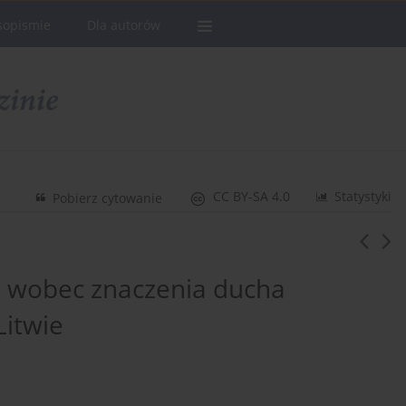
sopismie
Dla autorów
CC BY-SA 4.0
Statystyki
Pobierz cytowanie
e wobec znaczenia ducha
Litwie