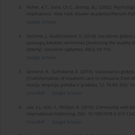
3.
Fisher, A.T., Sonn, Ch.C., Bishop, B.J. (2002). Psychol
implications. New York: Kluwer Academic/Plenum Pub
Google Scholar
4.
Gečienė, J., Gudžinskienė, V. (2018). Socialinės globo
paslaugų kokybės vertinimas [Assessing the quality of
elderly]. Socialinis ugdymas, 49(2), 93-110.
Google Scholar
5.
Genienė, R., Šumskienė, E. (2016). Stacionarios globos
[Transformation of inpatient care in Lithuania from the
teorija, empirija, politika ir praktika, 12, 74-89. DOI:
CrossRef
Google Scholar
6.
Lee, S.J., Kim, Y., Phillips, R. (2015). Community we
International Publishing. DOI: 10.1007/978-3-319-124
CrossRef
Google Scholar