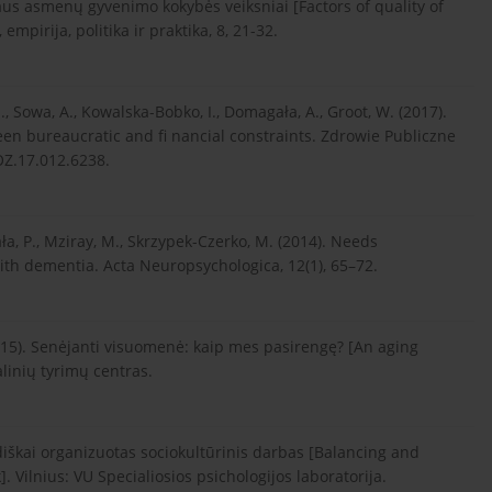
iaus asmenų gyvenimo kokybės veiksniai [Factors of quality of
 empirija, politika ir praktika, 8, 21-32.
., Sowa, A., Kowalska-Bobko, I., Domagała, A., Groot, W. (2017).
een bureaucratic and fi nancial constraints. Zdrowie Publiczne
OZ.17.012.6238.
ała, P., Mziray, M., Skrzypek-Czerko, M. (2014). Needs
ith dementia. Acta Neuropsychologica, 12(1), 65–72.
 (2015). Senėjanti visuomenė: kaip mes pasirengę? [An aging
alinių tyrimų centras.
diškai organizuotas sociokultūrinis darbas [Balancing and
. Vilnius: VU Specialiosios psichologijos laboratorija.