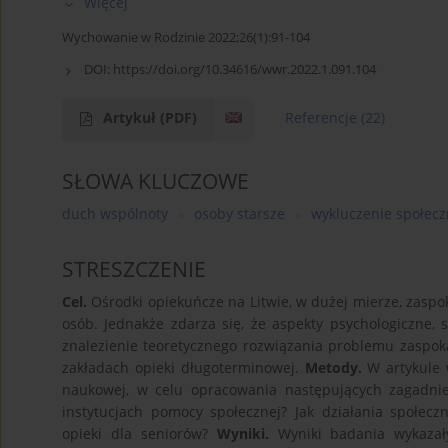
Więcej
Wychowanie w Rodzinie 2022;26(1):91-104
DOI:
https://doi.org/10.34616/wwr.2022.1.091.104
Artykuł
(PDF)
Referencje
(22)
SŁOWA KLUCZOWE
duch wspólnoty
osoby starsze
wykluczenie społec
STRESZCZENIE
Cel.
Ośrodki opiekuńcze na Litwie, w dużej mierze, zaspo
osób. Jednakże zdarza się, że aspekty psychologiczne,
znalezienie teoretycznego rozwiązania problemu zaspok
zakładach opieki długoterminowej.
Metody.
W artykule w
naukowej, w celu opracowania następujących zagadni
instytucjach pomocy społecznej? Jak działania społe
opieki dla seniorów?
Wyniki.
Wyniki badania wykazały