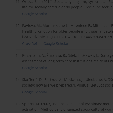
11.
Orlova, U.L. (2014). Socialiai globojamų vyresnio amž
life for socially cared elderly people]. Socialinė teorija,
Google Scholar
12.
Pavlova, M., Murauskienė L., Miteniece E., Miteniece, E
Health promotion for older people in Lithuania: Betw
i Zarządzanie, 15(1), 116–124. DOI: 10.4467/20842627
CrossRef
Google Scholar
13.
Roszmann, A., Żuralska, R., Sitek, E., Sławek, J., Domag
assessment of long term care institutions residents w
Google Scholar
14.
Skučienė, D., Bartkus, A., Moskvina, J., Uleckienė, A.
society: how are we prepared?]. Vilnius: Lietuvos soci
Google Scholar
15.
Spierts, M. (2003). Balansavimas ir aktyvinimas: meto
activation: Methodically organized socio-cultural work]