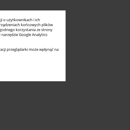
i o użytkownikach i ich
rządzeniach końcowych plików
wygodnego korzystania ze strony
z narzędzie Google Analytics
acji przeglądarki może wpłynąć na