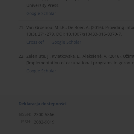
University Press.
Google Scholar
21.
Van Groenou, M.I.B., De Boer, A. (2016). Providing inf
13(3), 271-279. DOI: 10.1007/s10433-016-0370-7.
CrossRef
Google Scholar
22.
Zeleniūtė, J., Kviatkovska, E., Aleksienė, V. (2016). 
[Implementation of occupational programs in gerontolo
Google Scholar
Deklaracja dostępności
eISSN:
2300-5866
ISSN:
2082-9019