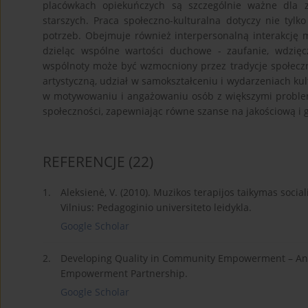
placówkach opiekuńczych są szczególnie ważne dla z
starszych. Praca społeczno-kulturalna dotyczy nie tyl
potrzeb. Obejmuje również interpersonalną interakcję m
dzieląc wspólne wartości duchowe - zaufanie, wdzię
wspólnoty może być wzmocniony przez tradycje społeczno
artystyczną, udział w samokształceniu i wydarzeniach kul
w motywowaniu i angażowaniu osób z większymi proble
społeczności, zapewniając równe szanse na jakościową i 
REFERENCJE
(22)
1.
Aleksienė, V. (2010). Muzikos terapijos taikymas socia
Vilnius: Pedagoginio universiteto leidykla.
Google Scholar
2.
Developing Quality in Community Empowerment – An E
Empowerment Partnership.
Google Scholar