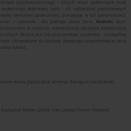
drowia psychospołecznego i silnych więzi społecznych osób
ko społecznego dobrobytu ludzi i ich najbardziej podstawowych
iędzy seniorami społeczności, pomagając w ich samorealizacji,
czność i szacunek - dla pełnego sensu życia.
Wnioski.
Duch
-kulturalne w instytucji, autoekspresję wyrażaną działalnością
turalnych. Ważna jest rola pracowników socjalnych - szczególnie
mami zdrowotnymi do bardziej aktywnego uczestnictwa w życiu
godną starość.
liniame darbe [Application of music therapy in social work].
valuation Model. (2009). Civic London Forum: National