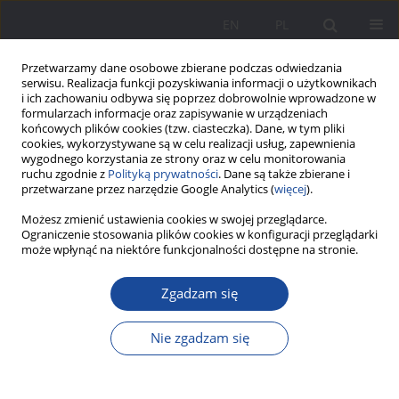
EN
PL
Przetwarzamy dane osobowe zbierane podczas odwiedzania
serwisu. Realizacja funkcji pozyskiwania informacji o użytkownikach
i ich zachowaniu odbywa się poprzez dobrowolnie wprowadzone w
formularzach informacje oraz zapisywanie w urządzeniach
końcowych plików cookies (tzw. ciasteczka). Dane, w tym pliki
cookies, wykorzystywane są w celu realizacji usług, zapewnienia
wygodnego korzystania ze strony oraz w celu monitorowania
ruchu zgodnie z
Polityką prywatności
. Dane są także zbierane i
Autor
Natalia Kurjački-Góra
przetwarzane przez narzędzie Google Analytics (
więcej
).
Możesz zmienić ustawienia cookies w swojej przeglądarce.
Ograniczenie stosowania plików cookies w konfiguracji przeglądarki
Wizerunek babci w opowiadaniu Pawła Sanajewa
może wpłynąć na niektóre funkcjonalności dostępne na stronie.
Pochowajcie mnie pod podłogą
Zgadzam się
Joanna Darda-Gramatyka
,
Natalia Kurjački-Góra
Wychowanie w Rodzinie 2024;31(1):147-162
Nie zgadzam się
DOI
:
https://doi.org/10.61905/wwr/189315
Statystyki
Streszczenie
Polski
(PDF)