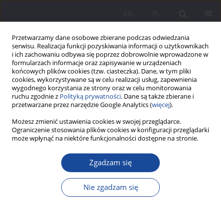
EN
PL
Przetwarzamy dane osobowe zbierane podczas odwiedzania
serwisu. Realizacja funkcji pozyskiwania informacji o użytkownikach
i ich zachowaniu odbywa się poprzez dobrowolnie wprowadzone w
formularzach informacje oraz zapisywanie w urządzeniach
końcowych plików cookies (tzw. ciasteczka). Dane, w tym pliki
cookies, wykorzystywane są w celu realizacji usług, zapewnienia
wygodnego korzystania ze strony oraz w celu monitorowania
ruchu zgodnie z
Polityką prywatności
. Dane są także zbierane i
1/2024 vol. 31
przetwarzane przez narzędzie Google Analytics (
więcej
).
Możesz zmienić ustawienia cookies w swojej przeglądarce.
Ograniczenie stosowania plików cookies w konfiguracji przeglądarki
może wpłynąć na niektóre funkcjonalności dostępne na stronie.
Wizerunek babci w
Zgadzam się
opowiadaniu Pawła Sanajewa
Nie zgadzam się
Pochowajcie mnie pod podłogą
1
Joanna Darda-Gramatyka
,