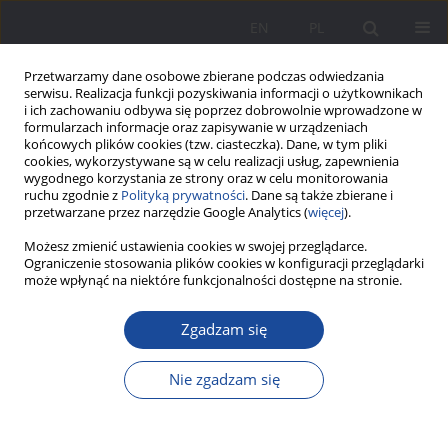
EN
PL
Przetwarzamy dane osobowe zbierane podczas odwiedzania
serwisu. Realizacja funkcji pozyskiwania informacji o użytkownikach
i ich zachowaniu odbywa się poprzez dobrowolnie wprowadzone w
formularzach informacje oraz zapisywanie w urządzeniach
końcowych plików cookies (tzw. ciasteczka). Dane, w tym pliki
cookies, wykorzystywane są w celu realizacji usług, zapewnienia
wygodnego korzystania ze strony oraz w celu monitorowania
ruchu zgodnie z
Polityką prywatności
. Dane są także zbierane i
Autor
Paweł Trzos
przetwarzane przez narzędzie Google Analytics (
więcej
).
Możesz zmienić ustawienia cookies w swojej przeglądarce.
Ograniczenie stosowania plików cookies w konfiguracji przeglądarki
Dziecko w umuzykalniającej rzeczywistości
może wpłynąć na niektóre funkcjonalności dostępne na stronie.
środowiska rodzinnego
Zgadzam się
Paweł Trzos
Wychowanie w Rodzinie 2025;32(1):263-275
Nie zgadzam się
DOI
:
https://doi.org/10.61905/wwr/203077
Statystyki
Streszczenie
Artykuł
(PDF)