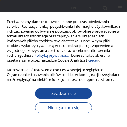
EN
PL
Przetwarzamy dane osobowe zbierane podczas odwiedzania
serwisu. Realizacja funkcji pozyskiwania informacji o użytkownikach
i ich zachowaniu odbywa się poprzez dobrowolnie wprowadzone w
formularzach informacje oraz zapisywanie w urządzeniach
końcowych plików cookies (tzw. ciasteczka). Dane, w tym pliki
cookies, wykorzystywane są w celu realizacji usług, zapewnienia
wygodnego korzystania ze strony oraz w celu monitorowania
ruchu zgodnie z
Polityką prywatności
. Dane są także zbierane i
Autor
Regina Korzeniowska
przetwarzane przez narzędzie Google Analytics (
więcej
).
Możesz zmienić ustawienia cookies w swojej przeglądarce.
Ograniczenie stosowania plików cookies w konfiguracji przeglądarki
Społeczna inkluzja w strefie interpersonalnej
może wpłynąć na niektóre funkcjonalności dostępne na stronie.
dorosłych kobiet z lekką niepełnosprawnością
intelektualną na przykładzie relacji z
Zgadzam się
małżonkiem/partnerem, rodzicami oraz
rodzeństwem
Nie zgadzam się
Jarosław Bąbka
,
Regina Korzeniowska
Wychowanie w Rodzinie 2023;30(2):235-260