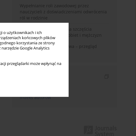
Wypełnianie roli zawodowej przez
nauczycieli z doświadczeniami odwrócenia
ról w rodzinie
Uwarunkowania poczucia szczęścia
i o użytkownikach i ich
małżeńskiego w opinii kobiet i mężczyzn
rządzeniach końcowych plików
wygodnego korzystania ze strony
Zadowolenie z małżeństwa – przegląd
z narzędzie Google Analytics
badań
acji przeglądarki może wpłynąć na
Indeksy
Indeks słów kluczowych
Indeks autorów