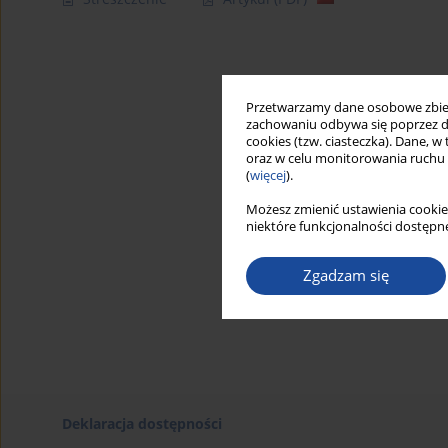
Przetwarzamy dane osobowe zbiera
zachowaniu odbywa się poprzez d
cookies (tzw. ciasteczka). Dane, w
oraz w celu monitorowania ruchu
(
więcej
).
Możesz zmienić ustawienia cookie
niektóre funkcjonalności dostępne
Zgadzam się
Deklaracja dostępności