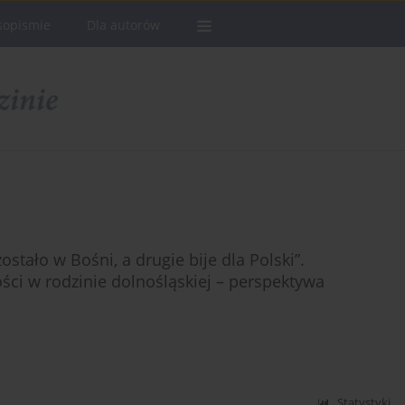
sopismie
Dla autorów
stało w Bośni, a drugie bije dla Polski”.
ci w rodzinie dolnośląskiej – perspektywa
Statystyki