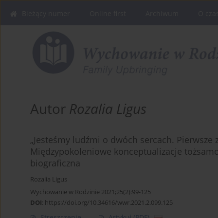
Bieżący numer
Online first
Archiwum
O cza
Autor
Rozalia Ligus
„Jesteśmy ludźmi o dwóch sercach. Pierwsze zo
Międzypokoleniowe konceptualizacje tożsamoś
biograficzna
Rozalia Ligus
Wychowanie w Rodzinie 2021;25(2):99-125
DOI
:
https://doi.org/10.34616/wwr.2021.2.099.125
Streszczenie
Artykuł
(PDF)