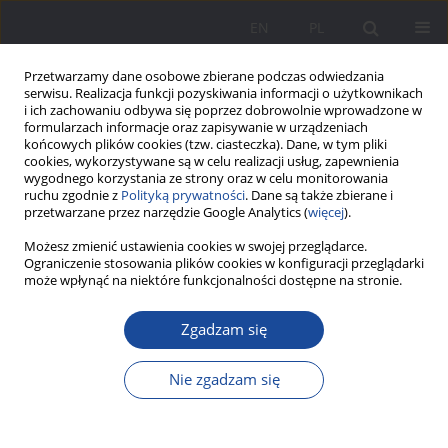
EN
PL
Przetwarzamy dane osobowe zbierane podczas odwiedzania
serwisu. Realizacja funkcji pozyskiwania informacji o użytkownikach
i ich zachowaniu odbywa się poprzez dobrowolnie wprowadzone w
formularzach informacje oraz zapisywanie w urządzeniach
końcowych plików cookies (tzw. ciasteczka). Dane, w tym pliki
cookies, wykorzystywane są w celu realizacji usług, zapewnienia
wygodnego korzystania ze strony oraz w celu monitorowania
ruchu zgodnie z
Polityką prywatności
. Dane są także zbierane i
Słowo kluczowe
„trzecia płeć”
przetwarzane przez narzędzie Google Analytics (
więcej
).
Możesz zmienić ustawienia cookies w swojej przeglądarce.
Ograniczenie stosowania plików cookies w konfiguracji przeglądarki
Kobieta, mężczyzna,... osoba niepełnosprawna?
może wpłynąć na niektóre funkcjonalności dostępne na stronie.
Płeć (w) niepełnosprawności a wychowanie w
rodzinie
Zgadzam się
Iwona Banach
Nie zgadzam się
Wychowanie w Rodzinie 2017;16(2):277-292
DOI
:
https://doi.org/10.23734/wwr20172.277.292
Statystyki