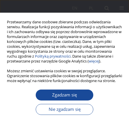
EN
PL
Przetwarzamy dane osobowe zbierane podczas odwiedzania
serwisu. Realizacja funkcji pozyskiwania informacji o użytkownikach
i ich zachowaniu odbywa się poprzez dobrowolnie wprowadzone w
formularzach informacje oraz zapisywanie w urządzeniach
końcowych plików cookies (tzw. ciasteczka). Dane, w tym pliki
cookies, wykorzystywane są w celu realizacji usług, zapewnienia
wygodnego korzystania ze strony oraz w celu monitorowania
ruchu zgodnie z
Polityką prywatności
. Dane są także zbierane i
Słowo kluczowe
Europa
przetwarzane przez narzędzie Google Analytics (
więcej
).
Środkowa
Możesz zmienić ustawienia cookies w swojej przeglądarce.
Ograniczenie stosowania plików cookies w konfiguracji przeglądarki
może wpłynąć na niektóre funkcjonalności dostępne na stronie.
Polityka rodzinna w krajach Europy Środkowej
Zgadzam się
Mirosław Zdulski
Wychowanie w Rodzinie 2016;14(2):369-389
Nie zgadzam się
DOI
:
https://doi.org/10.23734/wwr20162.369.389
Statystyki