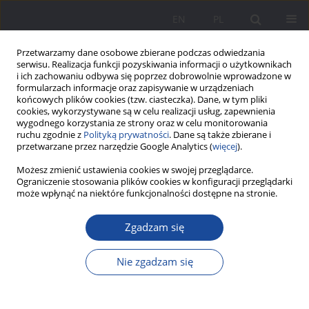
EN
PL
Przetwarzamy dane osobowe zbierane podczas odwiedzania
serwisu. Realizacja funkcji pozyskiwania informacji o użytkownikach
i ich zachowaniu odbywa się poprzez dobrowolnie wprowadzone w
formularzach informacje oraz zapisywanie w urządzeniach
końcowych plików cookies (tzw. ciasteczka). Dane, w tym pliki
cookies, wykorzystywane są w celu realizacji usług, zapewnienia
wygodnego korzystania ze strony oraz w celu monitorowania
ruchu zgodnie z
Polityką prywatności
. Dane są także zbierane i
Słowo kluczowe
Towarzystwo
przetwarzane przez narzędzie Google Analytics (
więcej
).
Kolonii Letnich dla Dzieci w Wieku
Możesz zmienić ustawienia cookies w swojej przeglądarce.
Ograniczenie stosowania plików cookies w konfiguracji przeglądarki
Przedszkolnym
może wpłynąć na niektóre funkcjonalności dostępne na stronie.
Zgadzam się
„Łódź pierwsza i zdaje się jedyna prowadzi tego
rodzaju akcję poświęconą wyłącznie maleńkim
Nie zgadzam się
dzieciom”. Wsparcie ubogich rodzin robotniczych
jako zadanie Towarzystwa Kolonii Letnich dla
Dzieci w Wieku Przedszkolnym (1933–1939)