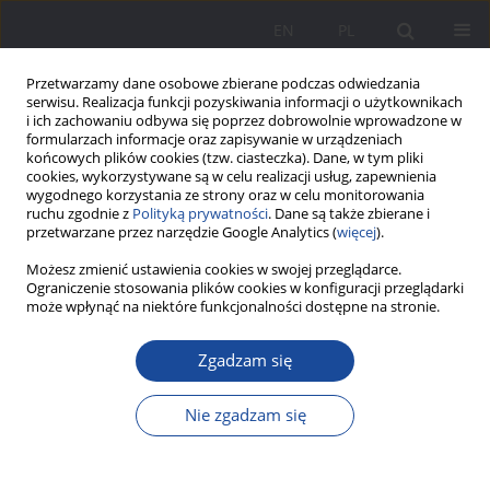
EN
PL
Przetwarzamy dane osobowe zbierane podczas odwiedzania
serwisu. Realizacja funkcji pozyskiwania informacji o użytkownikach
i ich zachowaniu odbywa się poprzez dobrowolnie wprowadzone w
formularzach informacje oraz zapisywanie w urządzeniach
końcowych plików cookies (tzw. ciasteczka). Dane, w tym pliki
cookies, wykorzystywane są w celu realizacji usług, zapewnienia
wygodnego korzystania ze strony oraz w celu monitorowania
ruchu zgodnie z
Polityką prywatności
. Dane są także zbierane i
3/2018 vol. 19
przetwarzane przez narzędzie Google Analytics (
więcej
).
Możesz zmienić ustawienia cookies w swojej przeglądarce.
Ograniczenie stosowania plików cookies w konfiguracji przeglądarki
może wpłynąć na niektóre funkcjonalności dostępne na stronie.
„Łódź pierwsza i zdaje się
Zgadzam się
jedyna prowadzi tego rodzaju
Nie zgadzam się
akcję poświęconą wyłącznie
maleńkim dzieciom”. Wsparcie