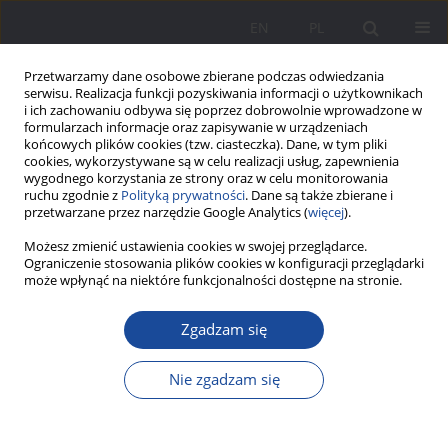
EN
PL
Przetwarzamy dane osobowe zbierane podczas odwiedzania
serwisu. Realizacja funkcji pozyskiwania informacji o użytkownikach
i ich zachowaniu odbywa się poprzez dobrowolnie wprowadzone w
formularzach informacje oraz zapisywanie w urządzeniach
końcowych plików cookies (tzw. ciasteczka). Dane, w tym pliki
cookies, wykorzystywane są w celu realizacji usług, zapewnienia
wygodnego korzystania ze strony oraz w celu monitorowania
ruchu zgodnie z
Polityką prywatności
. Dane są także zbierane i
Słowo kluczowe
bezprawie
przetwarzane przez narzędzie Google Analytics (
więcej
).
Możesz zmienić ustawienia cookies w swojej przeglądarce.
Ograniczenie stosowania plików cookies w konfiguracji przeglądarki
Rodzina staropolska wobec zagrożenia przemocą
może wpłynąć na niektóre funkcjonalności dostępne na stronie.
i bezprawiem
Zgadzam się
Jan Ryś
Wychowanie w Rodzinie 2016;14(2):87-101
Nie zgadzam się
DOI
:
https://doi.org/10.23734/wwr20162.087.101
Statystyki
Streszczenie
Artykuł
(PDF)