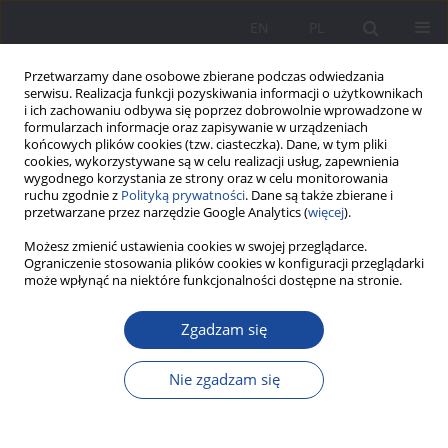
EN
PL
Przetwarzamy dane osobowe zbierane podczas odwiedzania
serwisu. Realizacja funkcji pozyskiwania informacji o użytkownikach
i ich zachowaniu odbywa się poprzez dobrowolnie wprowadzone w
formularzach informacje oraz zapisywanie w urządzeniach
końcowych plików cookies (tzw. ciasteczka). Dane, w tym pliki
cookies, wykorzystywane są w celu realizacji usług, zapewnienia
wygodnego korzystania ze strony oraz w celu monitorowania
ruchu zgodnie z
Polityką prywatności
. Dane są także zbierane i
Słowo kluczowe
cel życiowy
przetwarzane przez narzędzie Google Analytics (
więcej
).
Możesz zmienić ustawienia cookies w swojej przeglądarce.
Ograniczenie stosowania plików cookies w konfiguracji przeglądarki
Rodzina w kontekście zmian społeczno-
może wpłynąć na niektóre funkcjonalności dostępne na stronie.
kulturowych w świetle badań własnych
Zgadzam się
Sylwia Romanowska-Jonio
Wychowanie w Rodzinie 2024;31(2):235-253
Nie zgadzam się
DOI
:
https://doi.org/10.61905/wwr/193172
Statystyki
Streszczenie
Polski
(PDF)