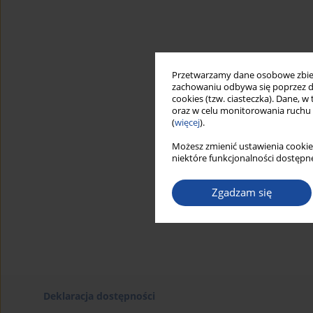
Przetwarzamy dane osobowe zbiera
zachowaniu odbywa się poprzez d
cookies (tzw. ciasteczka). Dane, w
oraz w celu monitorowania ruchu
(
więcej
).
Możesz zmienić ustawienia cookie
niektóre funkcjonalności dostępne
Zgadzam się
Deklaracja dostępności