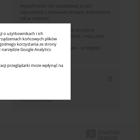
Wypełnianie roli zawodowej przez
nauczycieli z doświadczeniami odwrócenia
ról w rodzinie
Uwarunkowania poczucia szczęścia
i o użytkownikach i ich
małżeńskiego w opinii kobiet i mężczyzn
rządzeniach końcowych plików
wygodnego korzystania ze strony
Zadowolenie z małżeństwa – przegląd
z narzędzie Google Analytics
badań
acji przeglądarki może wpłynąć na
Indeksy
Indeks słów kluczowych
Indeks autorów