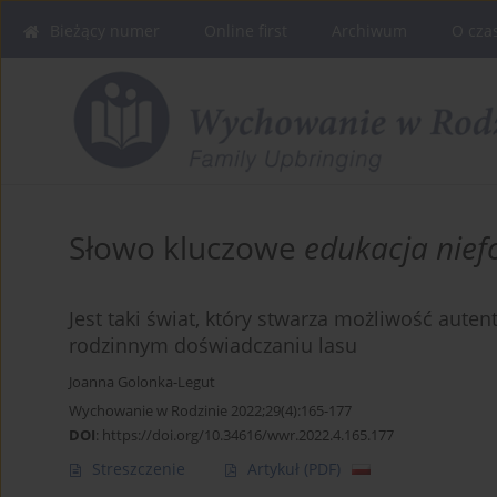
Bieżący numer
Online first
Archiwum
O cza
Słowo kluczowe
edukacja nie
Jest taki świat, który stwarza możliwość autent
rodzinnym doświadczaniu lasu
Joanna Golonka-Legut
Wychowanie w Rodzinie 2022;29(4):165-177
DOI
:
https://doi.org/10.34616/wwr.2022.4.165.177
Streszczenie
Artykuł
(PDF)