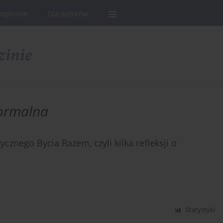
sopismie
Dla autorów
formalna
ycznego Bycia Razem, czyli kilka refleksji o
Statystyki