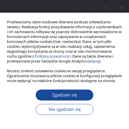
EN
PL
Przetwarzamy dane osobowe zbierane podczas odwiedzania
serwisu. Realizacja funkcji pozyskiwania informacji o użytkownikach
i ich zachowaniu odbywa się poprzez dobrowolnie wprowadzone w
formularzach informacje oraz zapisywanie w urządzeniach
końcowych plików cookies (tzw. ciasteczka). Dane, w tym pliki
cookies, wykorzystywane są w celu realizacji usług, zapewnienia
wygodnego korzystania ze strony oraz w celu monitorowania
ruchu zgodnie z
Polityką prywatności
. Dane są także zbierane i
Słowo kluczowe
funckje językowe
przetwarzane przez narzędzie Google Analytics (
więcej
).
przekazujące ocenę – pochwała i
Możesz zmienić ustawienia cookies w swojej przeglądarce.
Ograniczenie stosowania plików cookies w konfiguracji przeglądarki
krytyka
może wpłynąć na niektóre funkcjonalności dostępne na stronie.
Zgadzam się
Funkcje języka w komunikacji oceny i mowy
skierowanej do dziecka
Nie zgadzam się
Kamila Sereková
Wychowanie w Rodzinie 2017;16(2):45-65