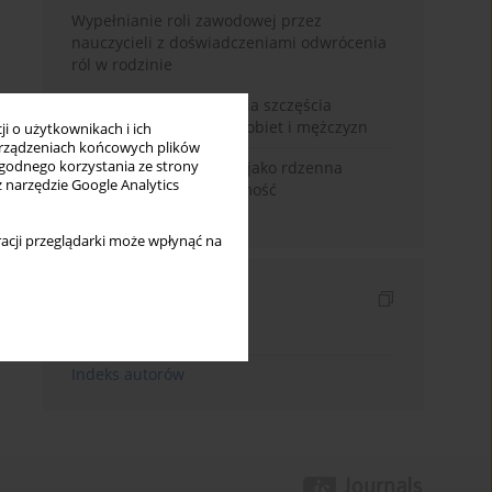
Wypełnianie roli zawodowej przez
nauczycieli z doświadczeniami odwrócenia
ról w rodzinie
Uwarunkowania poczucia szczęścia
małżeńskiego w opinii kobiet i mężczyzn
i o użytkownikach i ich
rządzeniach końcowych plików
wygodnego korzystania ze strony
Język domu rodzinnego jako rdzenna
z narzędzie Google Analytics
wartość kreująca tożsamość
międzykulturową
acji przeglądarki może wpłynąć na
Indeksy
Indeks słów kluczowych
Indeks autorów