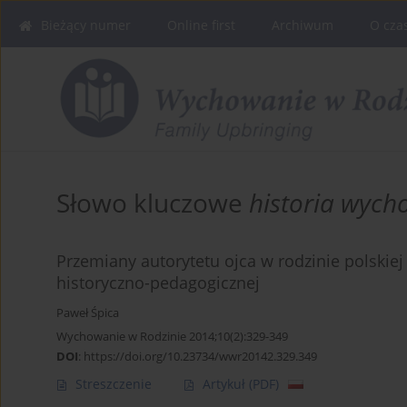
Bieżący numer
Online first
Archiwum
O cza
Słowo kluczowe
historia wych
Przemiany autorytetu ojca w rodzinie polskiej
historyczno-pedagogicznej
Paweł Śpica
Wychowanie w Rodzinie 2014;10(2):329-349
DOI
:
https://doi.org/10.23734/wwr20142.329.349
Streszczenie
Artykuł
(PDF)