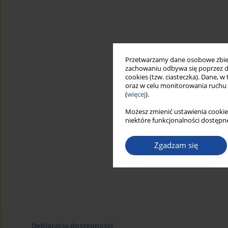
Przetwarzamy dane osobowe zbiera
zachowaniu odbywa się poprzez d
cookies (tzw. ciasteczka). Dane, w
oraz w celu monitorowania ruchu
(
więcej
).
Możesz zmienić ustawienia cookie
niektóre funkcjonalności dostępne
Zgadzam się
Deklaracja dostępności