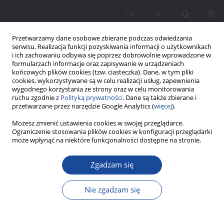
EN
PL
Przetwarzamy dane osobowe zbierane podczas odwiedzania
serwisu. Realizacja funkcji pozyskiwania informacji o użytkownikach
i ich zachowaniu odbywa się poprzez dobrowolnie wprowadzone w
formularzach informacje oraz zapisywanie w urządzeniach
końcowych plików cookies (tzw. ciasteczka). Dane, w tym pliki
cookies, wykorzystywane są w celu realizacji usług, zapewnienia
wygodnego korzystania ze strony oraz w celu monitorowania
ruchu zgodnie z
Polityką prywatności
. Dane są także zbierane i
Słowo kluczowe
kierownik
przetwarzane przez narzędzie Google Analytics (
więcej
).
Możesz zmienić ustawienia cookies w swojej przeglądarce.
Ograniczenie stosowania plików cookies w konfiguracji przeglądarki
Relacje między stylem wychowania w rodzinie a
może wpłynąć na niektóre funkcjonalności dostępne na stronie.
stylem zarządzania w firmie
Zgadzam się
Anna Jurczak
Wychowanie w Rodzinie 2019;20(1):95-115
Nie zgadzam się
DOI
:
https://doi.org/10.34616/wwr.2019.1.95.115
Statystyki
Streszczenie
Artykuł
(PDF)