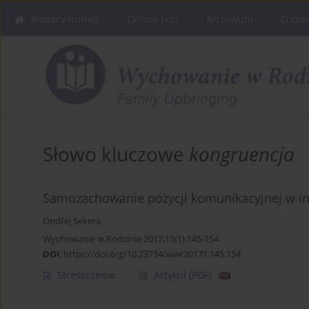
Bieżący numer
Online first
Archiwum
O cza
Słowo kluczowe
kongruencja
Samozachowanie pozycji komunikacyjnej w int
Ondřej Sekera
Wychowanie w Rodzinie 2017;15(1):145-154
DOI
:
https://doi.org/10.23734/wwr20171.145.154
Streszczenie
Artykuł
(PDF)