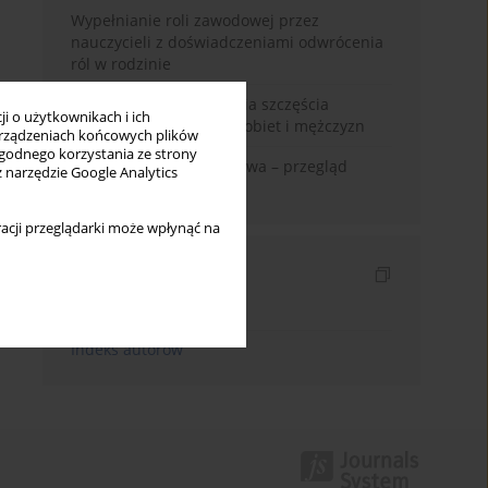
Wypełnianie roli zawodowej przez
nauczycieli z doświadczeniami odwrócenia
ról w rodzinie
Uwarunkowania poczucia szczęścia
i o użytkownikach i ich
małżeńskiego w opinii kobiet i mężczyzn
rządzeniach końcowych plików
wygodnego korzystania ze strony
Zadowolenie z małżeństwa – przegląd
z narzędzie Google Analytics
badań
acji przeglądarki może wpłynąć na
Indeksy
Indeks słów kluczowych
Indeks autorów