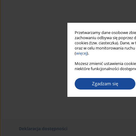
Przetwarzamy dane osobowe zbiera
zachowaniu odbywa się poprzez d
cookies (tzw. ciasteczka). Dane, w
oraz w celu monitorowania ruchu
(
więcej
).
Możesz zmienić ustawienia cookie
niektóre funkcjonalności dostępne
Zgadzam się
Deklaracja dostępności