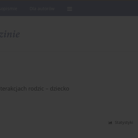
sopismie
Dla autorów
erakcjach rodzic – dziecko
Statystyki