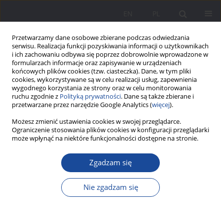
EN
PL
Przetwarzamy dane osobowe zbierane podczas odwiedzania
serwisu. Realizacja funkcji pozyskiwania informacji o użytkownikach
i ich zachowaniu odbywa się poprzez dobrowolnie wprowadzone w
formularzach informacje oraz zapisywanie w urządzeniach
końcowych plików cookies (tzw. ciasteczka). Dane, w tym pliki
cookies, wykorzystywane są w celu realizacji usług, zapewnienia
wygodnego korzystania ze strony oraz w celu monitorowania
ruchu zgodnie z
Polityką prywatności
. Dane są także zbierane i
Słowo kluczowe
kształcenie
przetwarzane przez narzędzie Google Analytics (
więcej
).
nauczycieli
Możesz zmienić ustawienia cookies w swojej przeglądarce.
Ograniczenie stosowania plików cookies w konfiguracji przeglądarki
może wpłynąć na niektóre funkcjonalności dostępne na stronie.
Kompetencje cyfrowe przyszłych nauczycieli
Zgadzam się
edukacji przedszkolnej i wczesnoszkolnej:
Wyzwania i perspektywy rozwoju – na przykładzie
Nie zgadzam się
robota edukacyjnego Photon
Sylwia Romanowska-Jonio
Statystyki